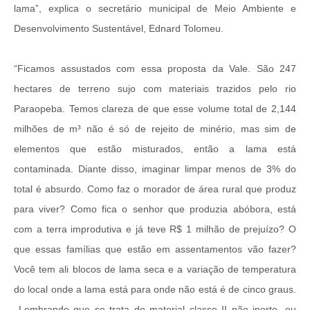
lama”, explica o secretário municipal de Meio Ambiente e
Desenvolvimento Sustentável, Ednard Tolomeu.
“Ficamos assustados com essa proposta da Vale. São 247
hectares de terreno sujo com materiais trazidos pelo rio
Paraopeba. Temos clareza de que esse volume total de 2,144
milhões de m³ não é só de rejeito de minério, mas sim de
elementos que estão misturados, então a lama está
contaminada. Diante disso, imaginar limpar menos de 3% do
total é absurdo. Como faz o morador de área rural que produz
para viver? Como fica o senhor que produzia abóbora, está
com a terra improdutiva e já teve R$ 1 milhão de prejuízo? O
que essas famílias que estão em assentamentos vão fazer?
Você tem ali blocos de lama seca e a variação de temperatura
do local onde a lama está para onde não está é de cinco graus.
Lembrando que se trata de material classe II não inerte, ou