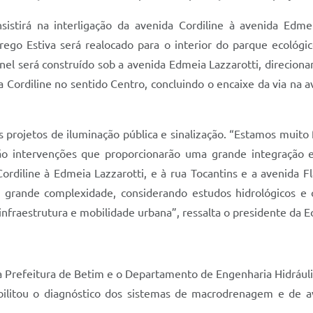
sistirá na interligação da avenida Cordiline à avenida Edm
rego Estiva será realocado para o interior do parque ecológi
únel será construído sob a avenida Edmeia Lazzarotti, direcion
da Cordiline no sentido Centro, concluindo o encaixe da via na
 projetos de iluminação pública e sinalização. “Estamos muito
o intervenções que proporcionarão uma grande integração 
ordiline à Edmeia Lazzarotti, e à rua Tocantins e a avenida F
de grande complexidade, considerando estudos hidrológicos e 
nfraestrutura e mobilidade urbana”, ressalta o presidente da 
 Prefeitura de Betim e o Departamento de Engenharia Hidráuli
ilitou o diagnóstico dos sistemas de macrodrenagem e de aval