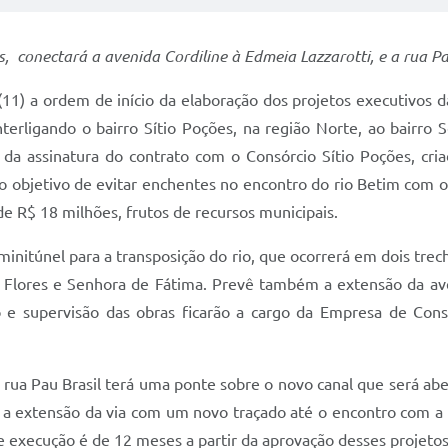
conectará a avenida Cordiline à Edmeia Lazzarotti, e a rua Pa
 (11) a ordem de início da elaboração dos projetos executivos 
erligando o bairro Sítio Poções, na região Norte, ao bairro 
e da assinatura do contrato com o Consórcio Sítio Poções, cri
o objetivo de evitar enchentes no encontro do rio Betim com o
e R$ 18 milhões, frutos de recursos municipais.
nitúnel para a transposição do rio, que ocorrerá em dois trech
as Flores e Senhora de Fátima. Prevê também a extensão da ave
o e supervisão das obras ficarão a cargo da Empresa de Const
 rua Pau Brasil terá uma ponte sobre o novo canal que será abe
do a extensão da via com um novo traçado até o encontro com a r
e execução é de 12 meses a partir da aprovação desses projetos