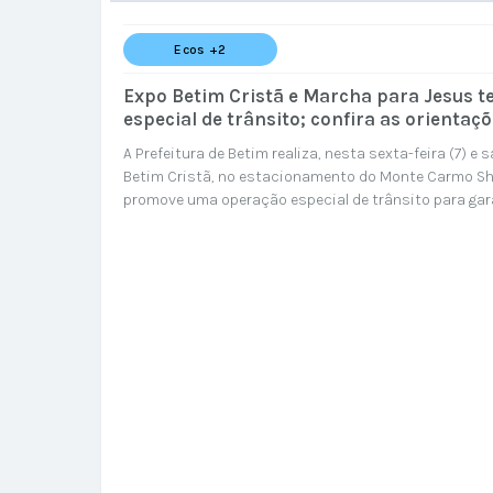
Ecos +2
Expo Betim Cristã e Marcha para Jesus t
especial de trânsito; confira as orientaç
público
A Prefeitura de Betim realiza, nesta sexta-feira (7) e 
Betim Cristã, no estacionamento do Monte Carmo Sh
promove uma operação especial de trânsito para gar
e a fluidez viária durante a programação. Também ser
Marcha para Jesus, com saída na Praça do Encontro,
de trânsito na Expo...