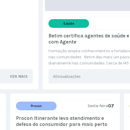
Saúde
Betim certifica agentes de saúde
com Agente
Formação amplia conhecimentos e fortalece
nas comunidades Betim deu mais um passo 
diariamente nas comunidades. Cerca de 145 
combate às endemias (ACE) receberam, nesta se
VER MAIS
40
visualizações
7
07
Sexta-feira
Procon
Procon Itinerante leva atendimento e
defesa do consumidor para mais perto