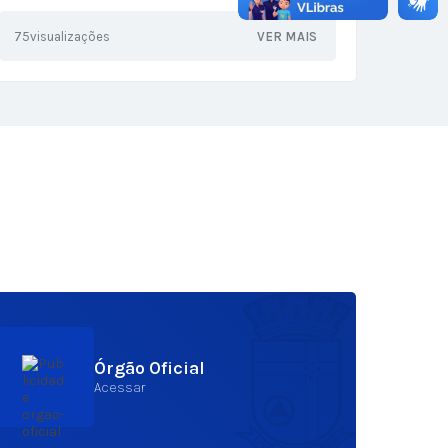
carreta
75
visualizações
VER MAIS
75
visu
Órgão Oficial
Acessar