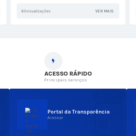
dos moradores de Betim
80
visualizações
VER MAIS
ACESSO RÁPIDO
Principais serviços
Portal da Transparência
Acessar