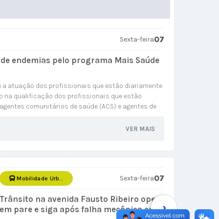
07
Sexta-feira
 e de endemias pelo programa Mais Saúde
 a atuação dos profissionais que estão diariamente
na qualificação dos profissionais que estão
agentes comunitários de saúde (ACS) e agentes de
xta-feira , 7, a certificação de...
VER MAIS
07
Sexta-feira
Mobilidade Urbana
Prote
Trânsito na avenida Fausto Ribeiro opera
Sábado
em pare e siga após falha mecânica em
adoção