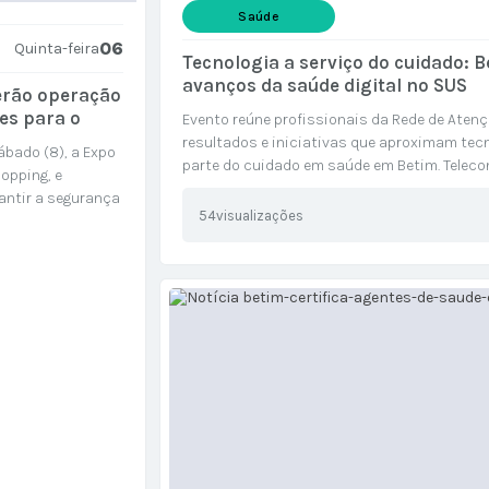
Saúde
06
Quinta-feira
Tecnologia a serviço do cuidado: 
avanços da saúde digital no SUS
erão operação
ões para o
Evento reúne profissionais da Rede de Atenç
resultados e iniciativas que aproximam tecn
sábado (8), a Expo
parte do cuidado em saúde em Betim. Teleco
opping, e
filas da regulação e a telerretinografia são 
antir a segurança
54
visualizações
á realizada a
 às 15h. Operação