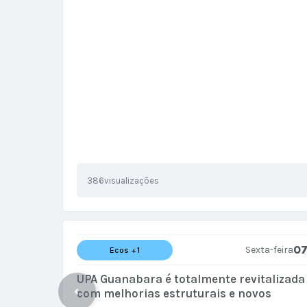
386
visualizações
0
Sexta-feira
Ecos +1
UPA Guanabara é totalmente revitalizada
com melhorias estruturais e novos