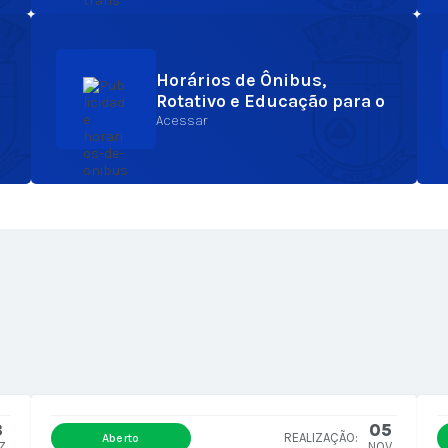
Horários de Ônibus,
Rotativo e Educação para o
Trânsito
Acessar
8
05
Aberto
Z
NOV