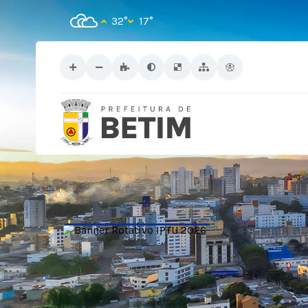
32°
17°