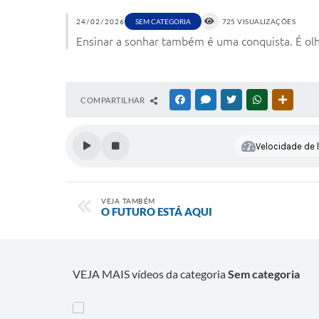
24/02/2026
SEM CATEGORIA
725 VISUALIZAÇÕES
Ensinar a sonhar também é uma conquista. É olha
COMPARTILHAR
FACEBOOK
MESSENGER
TWITTER
WHATSAPP
OUTRAS
Velocidade de l
VEJA TAMBÉM
O FUTURO ESTÁ AQUI
VEJA MAIS vídeos da categoria
Sem categoria