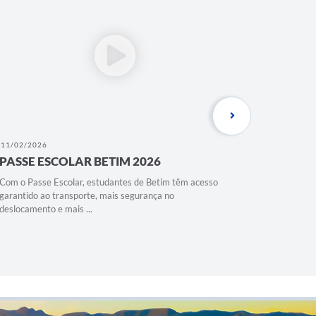
11/02/2026
11/02/202
PASSE ESCOLAR BETIM 2026
TRANSP
BETIM 
Com o Passe Escolar, estudantes de Betim têm acesso
garantido ao transporte, mais segurança no
Garantir o
deslocamento e mais ...
dos nossos
Prefeitura 