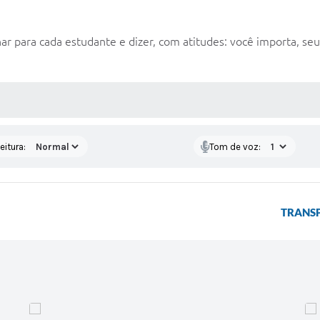
r para cada estudante e dizer, com atitudes: você importa, seu
 MÍDIAS
eitura:
Tom de voz:
TRANSP