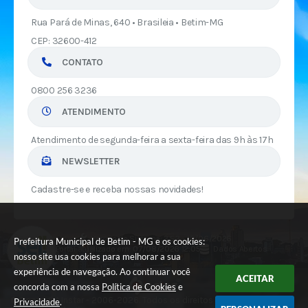
Rua Pará de Minas, 640 • Brasileia • Betim-MG
CEP: 32600-412
CONTATO
0800 256 3236
ATENDIMENTO
Atendimento de segunda-feira a sexta-feira das 9h às 17h
NEWSLETTER
Cadastre-se e receba nossas novidades!
Versão do Sistema:
3.5.3 - 19/06/2026
Prefeitura Municipal de Betim - MG e os cookies:
Portal atualizado em:
07/08/2026 12:05
Dados Abertos
nosso site usa cookies para melhorar a sua
experiência de navegação. Ao continuar você
ACEITAR
concorda com a nossa
Política de Cookies
e
© Copyright Instar - 2006-2026. Todos os direitos reservados -
Privacidade
.