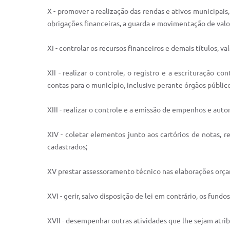
X - promover a realização das rendas e ativos municipai
obrigações financeiras, a guarda e movimentação de valor
XI - controlar os recursos financeiros e demais títulos, v
XII - realizar o controle, o registro e a escrituração c
contas para o município, inclusive perante órgãos público
XIII - realizar o controle e a emissão de empenhos e auto
XIV - coletar elementos junto aos cartórios de notas, re
cadastrados;
XV prestar assessoramento técnico nas elaborações orça
XVI - gerir, salvo disposição de lei em contrário, os fundo
XVII - desempenhar outras atividades que lhe sejam atri