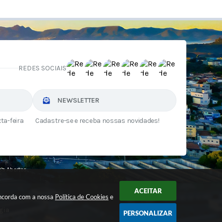
REDES SOCIAIS
NEWSLETTER
ta-feira
Cadastre-se e receba nossas novidades!
s Abertos
ACEITAR
oncorda com a nossa
Política de Cookies
e
gia
PERSONALIZAR