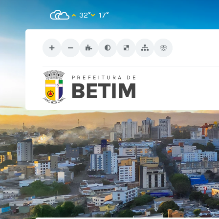
32°
17°