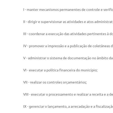
I - manter mecanismos permanentes de controle e verifi
II - dirigir e supervisionar as atividades e atos adminis
III - coordenar a execução das atividades pertinentes à 
IV - promover a impressão e a publicação de coletâneas 
V - administrar o sistema de documentação no âmbito da
VI - executar a política financeira do município;
VII - realizar os controles orçamentários;
VIII - executar o processamento e realizar a receita e a
IX - gerenciar o lançamento, a arrecadação e a fiscalizaçã