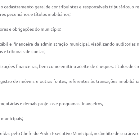
s, o cadastramento geral de contribuintes e responsáveis tributários, o
es pecuniários e títulos mobiliários;
alores e obrigações do município;
ontábil e financeira da administração municipal, viabilizando auditorias
s e tribunais de contas;
rizações financeiras, bem como emitir o aceite de cheques, títulos de cr
gistro de imóveis e outras fontes, referentes às transações imobiliári
mentárias e demais projetos e programas financeiros;
s municipais;
buídas pelo Chefe do Poder Executivo Municipal, no âmbito de sua área 