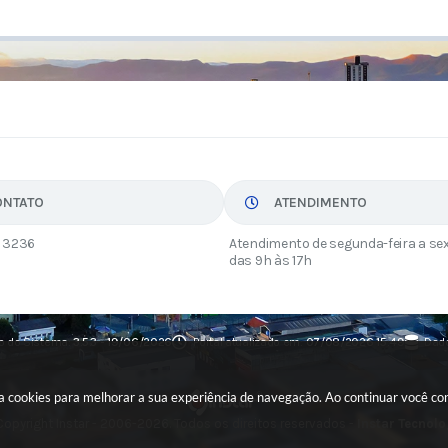
ONTATO
ATENDIMENTO
 3236
Atendimento de segunda-feira a sex
das 9h às 17h
o do Sistema:
3.5.3 - 19/06/2026
Portal atualizado em:
07/08/2026 15:49
Dado
usa cookies para melhorar a sua experiência de navegação. Ao continuar você c
opyright Instar - 2006-2026. Todos os direitos reservados -
Instar Tecnolo