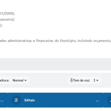
101/2000);
nanceiro);
);
es administrativas e financeiras do Município, incluindo orçamento,
 MÍDIAS
eitura:
Tom de voz:
Editais