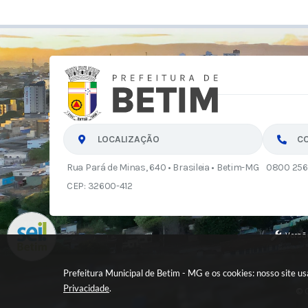
LOCALIZAÇÃO
C
Rua Pará de Minas, 640 • Brasileia • Betim-MG
0800 256
CEP: 32600-412
Versã
Prefeitura Municipal de Betim - MG e os cookies: nosso site 
Privacidade
.
© C