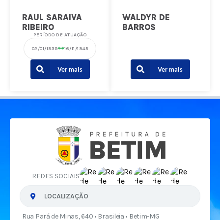
RAUL SARAIVA
WALDYR DE
RIBEIRO
BARROS
PERÍODO DE ATUAÇÃO
02/01/1939
16/11/1945
Ver mais
Ver mais
REDES SOCIAIS
LOCALIZAÇÃO
Rua Pará de Minas, 640 • Brasileia • Betim-MG