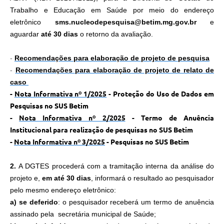
Trabalho e Educação em Saúde por meio do endereço
eletrônico
sms.nucleodepesquisa@betim.mg.gov.br​
e
aguardar
até 30 dias
o retorno da avaliação.
-
Recomendações para elaboração de projeto de pesquisa
-
Recomendações para elaboração de projeto de relato de
caso
-
Nota Informativa nº 1/2025
- Proteção do Uso de Dados em
Pesquisas no SUS Betim
-
Nota Informativa nº 2/2025
-
Termo de Anuência
Institucional para realização de pesquisas no SUS Betim
-
Nota Informativa nº 3/2025
-
Pesquisas no SUS Betim
2.
A DGTES procederá com a tramitação interna da análise do
projeto e,
em até 30 dias
, informará o resultado ao pesquisador
pelo mesmo endereço eletrônico:
a) se deferido
: o pesquisador receberá um termo de anuência
assinado pela secretária municipal de Saúde;