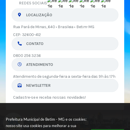
REDES SOCIAIS
LOCALIZAÇÃO
Rua Pará de Minas, 640 • Brasileia • Betim-MG
CEP: 32600-412
CONTATO
0800 256 3236
ATENDIMENTO
Atendimento de segunda-feira a sexta-feira das 9h às 17h
NEWSLETTER
Cadastre-se e receba nossas novidades!
Versão do Sistema:
3.5.3 - 19/06/2026
Prefeitura Municipal de Betim - MG e os cookies:
Portal atualizado em:
06/08/2026 21:24
Dados Abertos
nosso site usa cookies para melhorar a sua