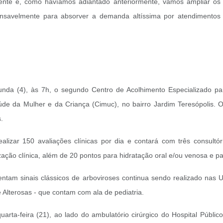
ente e, como havíamos adiantado anteriormente, vamos ampliar os
savelmente para absorver a demanda altíssima por atendimentos e 
unda (4), às 7h, o segundo Centro de Acolhimento Especializado p
úde da Mulher e da Criança (Cimuc), no bairro Jardim Teresópolis.
s.
lizar 150 avaliações clínicas por dia e contará com três consultór
zação clínica, além de 20 pontos para hidratação oral e/ou venosa e pa
ntam sinais clássicos de arboviroses continua sendo realizado nas 
 Alterosas - que contam com ala de pediatria.
arta-feira (21), ao lado do ambulatório cirúrgico do Hospital Públi