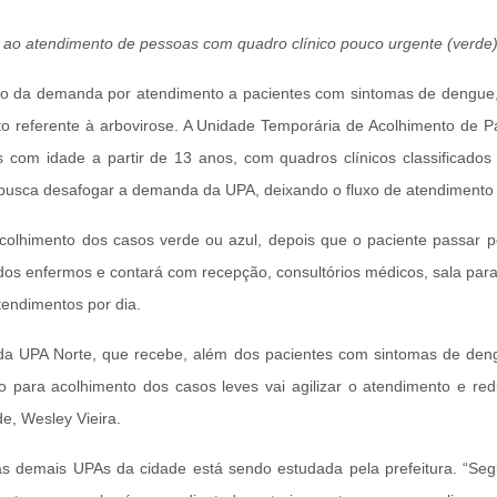
 ao atendimento de pessoas com quadro clínico pouco urgente (verde)
o da demanda por atendimento a pacientes com sintomas de dengue, a
to referente à arbovirose. A Unidade Temporária de Acolhimento de
 com idade a partir de 13 anos, com quadros clínicos classificado
busca desafogar a demanda da UPA, deixando o fluxo de atendimento d
olhimento dos casos verde ou azul, depois que o paciente passar pel
dos enfermos e contará com recepção, consultórios médicos, sala para
tendimentos por dia.
 da UPA Norte, que recebe, além dos pacientes com sintomas de den
 para acolhimento dos casos leves vai agilizar o atendimento e redu
e, Wesley Vieira.
as demais UPAs da cidade está sendo estudada pela prefeitura. “Se