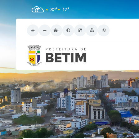
32°
17°