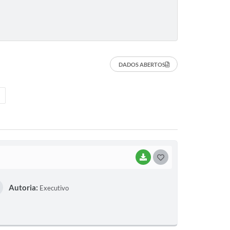
DADOS ABERTOS
BAIXAR
G
O
Autoria:
Executivo
S
T
E