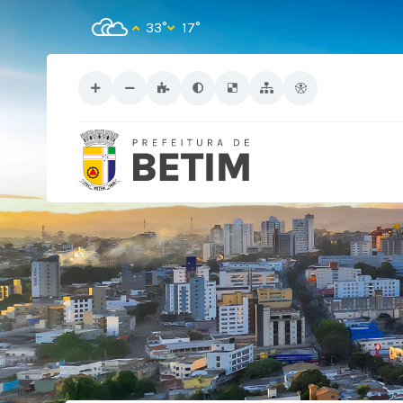
33°
17°