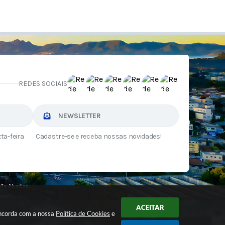
I
REDES SOCIAIS
NEWSLETTER
ta-feira
Cadastre-se e receba nossas novidades!
os Abertos
ACEITAR
oncorda com a nossa
Política de Cookies
e