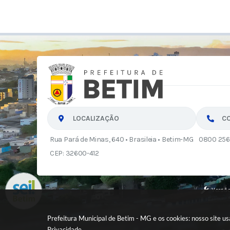
LOCALIZAÇÃO
C
Rua Pará de Minas, 640 • Brasileia • Betim-MG
0800 256
CEP: 32600-412
Versão
Prefeitura Municipal de Betim - MG e os cookies: nosso site 
Privacidade
.