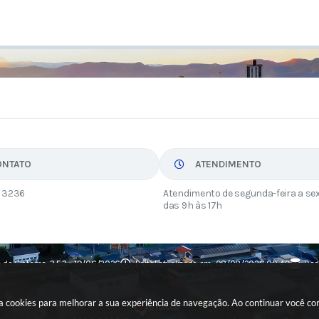
ONTATO
ATENDIMENTO
 3236
Atendimento de segunda-feira a sex
das 9h às 17h
 do Sistema:
3.5.3 - 19/06/2026
Portal atualizado em:
08/08/2026 00:49
Dad
usa cookies para melhorar a sua experiência de navegação. Ao continuar você c