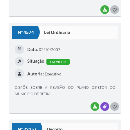
EDUCAÇÃO CONSELHO DO FUNDEB.
BAIXAR
G
O
S
Nº 4574
Lei Ordinária
T
E
Data:
02/10/2007
I
Situação:
EM VIGOR
Autoria:
Executivo
DISPÕE SOBRE A REVISÃO DO PLANO DIRETOR DO
MUNICÍPIO DE BETIM.
BAIXAR
ANEXOS
G
O
S
Nº 22357
Decreto