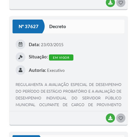
BAIXAR
G
O
S
Nº 37627
Decreto
T
E
Data:
23/03/2015
I
Situação:
EM VIGOR
Autoria:
Executivo
REGULAMENTA A AVALIAÇÃO ESPECIAL DE DESEMPENHO
DO PERÍODO DE ESTÁGIO PROBATÓRIO E A AVALIAÇÃO DE
DESEMPENHO INDIVIDUAL DO SERVIDOR PÚBLICO
MUNICIPAL OCUPANTE DE CARGO DE PROVIMENTO
EFETIVO EM VIRTUDE DE APROVAÇÃO EM CONCURSO
PÚBLICO DA ADMINISTRAÇÃO PÚBLICA DIRETA DO PODER
BAIXAR
G
EXECUTIVO MUNICIPAL.
O