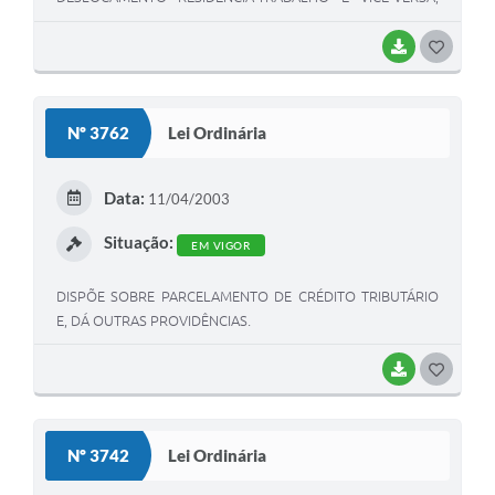
POR MEIO DO SISTEMA DE TRANSPORTE PÚBLICO
COLETIVO, E DÁ OUTRAS PROVIDÊNCIAS.
BAIXAR
G
O
S
Nº 3762
Lei Ordinária
T
E
Data:
11/04/2003
I
Situação:
EM VIGOR
DISPÕE SOBRE PARCELAMENTO DE CRÉDITO TRIBUTÁRIO
E, DÁ OUTRAS PROVIDÊNCIAS.
BAIXAR
G
O
S
Nº 3742
Lei Ordinária
T