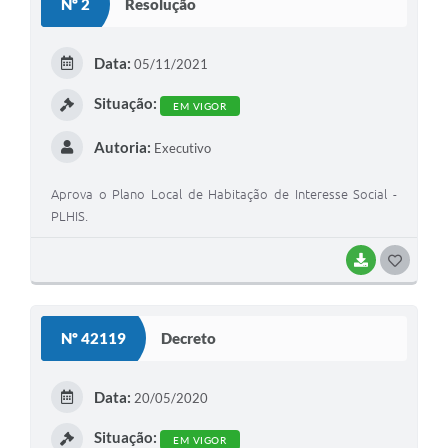
Nº 2
Resolução
T
E
Data:
05/11/2021
I
Situação:
EM VIGOR
Autoria:
Executivo
Aprova o Plano Local de Habitação de Interesse Social -
PLHIS.
BAIXAR
G
O
S
Nº 42119
Decreto
T
E
Data:
20/05/2020
I
Situação:
EM VIGOR