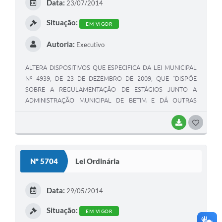
Data:
23/07/2014
I
Situação:
EM VIGOR
Autoria:
Executivo
ALTERA DISPOSITIVOS QUE ESPECIFICA DA LEI MUNICIPAL
Nº 4939, DE 23 DE DEZEMBRO DE 2009, QUE “DISPÕE
SOBRE A REGULAMENTAÇÃO DE ESTÁGIOS JUNTO A
ADMINISTRAÇÃO MUNICIPAL DE BETIM E DÁ OUTRAS
PROVIDÊNCIAS”, E DA LEI MUNICIPAL Nº 4.803, DE 22 DE
JULHO DE 2009, QUE “INSTITUI O CARTÃO MAGNÉTICO
BAIXAR
G
CESTA SERVIDOR E DÁ PROVIDÊNCIAS CORRELATAS.”
O
S
Nº 5704
Lei Ordinária
T
E
Data:
29/05/2014
I
Situação:
EM VIGOR