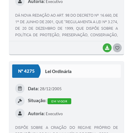
Autoria:
Executivo
DÁ NOVA REDAÇÃO AO ART. 98 DO DECRETO Nº 16.660, DE
1º DE JUNHO DE 2001, QUE “REGULAMENTA A LEI Nº 3.274,
DE 20 DE DEZEMBRO DE 1999, QUE DISPÕE SOBRE A
POLÍTICA DE PROTEÇÃO, PRESERVAÇÃO, CONSERVAÇÃO,
CONTROLE E RECUPERAÇÃO DO MEIO AMBIENTE E DE
MELHORIA DA QUALIDADE DE VIDA NO MUNICÍPIO DE
BAIXAR
G
BETIM,E DÁ OUTRAS PROVIDÊNCIAS”.
O
S
Nº 4275
Lei Ordinária
T
E
Data:
28/12/2005
I
Situação:
EM VIGOR
Autoria:
Executivo
DISPÕE SOBRE A CRIAÇÃO DO REGIME PRÓPRIO DE