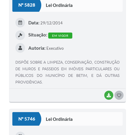
S
Nº 5828
Lei Ordinária
T
E
Data:
29/12/2014
I
Situação:
EM VIGOR
Autoria:
Executivo
DISPÕE SOBRE A LIMPEZA, CONSERVAÇÃO, CONSTRUÇÃO
DE MUROS E PASSEIOS EM IMÓVEIS PARTICULARES OU
PÚBLICOS DO MUNICÍPIO DE BETIM, E DÁ OUTRAS
PROVIDÊNCIAS.
BAIXAR
G
O
S
Nº 5746
Lei Ordinária
T
E