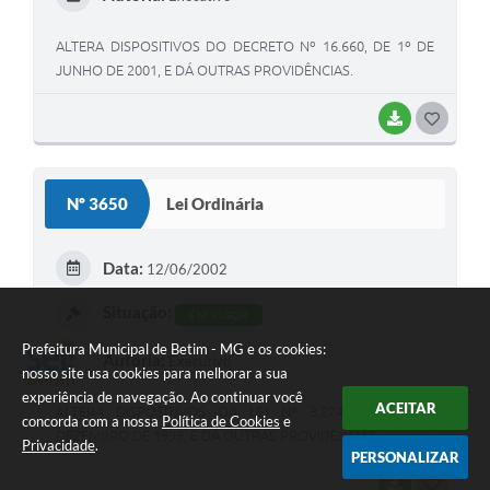
ALTERA DISPOSITIVOS DO DECRETO Nº 16.660, DE 1º DE
JUNHO DE 2001, E DÁ OUTRAS PROVIDÊNCIAS.
BAIXAR
G
O
S
Nº 3650
Lei Ordinária
T
E
Data:
12/06/2002
I
Situação:
EM VIGOR
Prefeitura Municipal de Betim - MG e os cookies:
Autoria:
Executivo
nosso site usa cookies para melhorar a sua
experiência de navegação. Ao continuar você
ACEITAR
ALTERA DISPOSITIVOS DA LEI Nº 3.274, DE 20 DE
concorda com a nossa
Política de Cookies
e
DEZEMBRO DE 1999, E DÁ OUTRAS PROVIDÊNCIAS.
Privacidade
.
PERSONALIZAR
BAIXAR
G