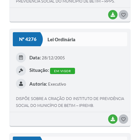
PREVIDÊNCIA SOCIAL DO MUNICÍPIO DE BETIM – RPPS.
BAIXAR
G
O
S
Nº 4276
Lei Ordinária
T
E
Data:
28/12/2005
I
Situação:
EM VIGOR
Autoria:
Executivo
DISPÕE SOBRE A CRIAÇÃO DO INSTITUTO DE PREVIDÊNCIA
SOCIAL DO MUNICÍPIO DE BETIM – IPREMB.
BAIXAR
G
O
S