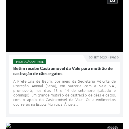
05 SET 2025 - 19h30
PROTEÇÃO ANIMAL
Betim recebe Castramóvel da Vale para mutirão de
castração de cães e gatos
A Prefeitura de Betim, por meio da Secretaria Adjunta de
Proteção Animal (Sepa), em parceria com a Vale S.A.,
promoverá, nos dias 13 e 14 de setembro (sábado e
domingo), um grande mutirão de castração de cães e gatos,
com o apoio do Castramóvel da Vale. Os atendimentos
ocorrerão na Escola Municipal Ângela...