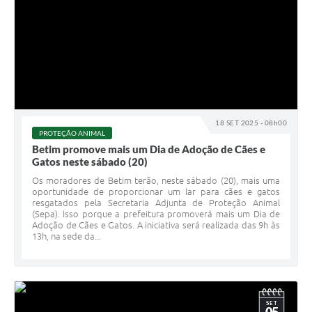
18 SET 2025 - 08h00
PROTEÇÃO ANIMAL
Betim promove mais um Dia de Adoção de Cães e
Gatos neste sábado (20)
Os moradores de Betim terão, neste sábado (20), mais uma
oportunidade de proporcionar um lar para cães e gatos
resgatados pela Secretaria Adjunta de Proteção Animal
(Sepa). Isso porque a prefeitura promoverá mais um Dia de
Adoção de Cães e Gatos. A iniciativa será realizada das 9h às
13h, na sede da...
SET
05