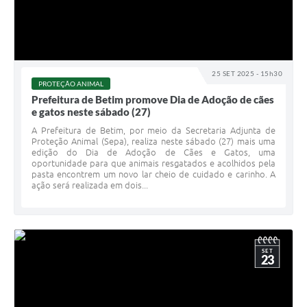
25 SET 2025 - 15h30
PROTEÇÃO ANIMAL
Prefeitura de Betim promove Dia de Adoção de cães
e gatos neste sábado (27)
A Prefeitura de Betim, por meio da Secretaria Adjunta de
Proteção Animal (Sepa), realiza neste sábado (27) mais uma
edição do Dia de Adoção de Cães e Gatos, uma
oportunidade para que animais resgatados e acolhidos pela
pasta encontrem um novo lar cheio de cuidado e carinho. A
ação será realizada em dois...
SET
23