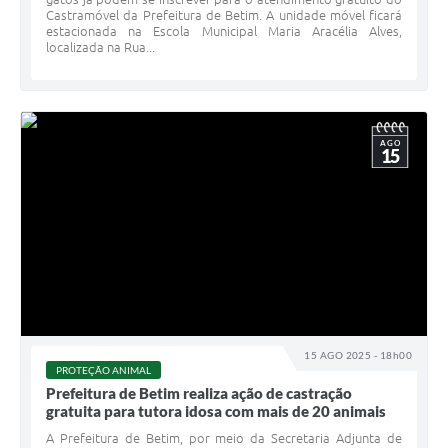
Castramóvel da Prefeitura de Betim. A unidade móvel ficará
estacionada na Escola Municipal Maria Aracélia Alves,
localizada na Rua...
AGO
15
15 AGO 2025 - 18h00
PROTEÇÃO ANIMAL
Prefeitura de Betim realiza ação de castração
gratuita para tutora idosa com mais de 20 animais
A Prefeitura de Betim, por meio da Secretaria Adjunta de