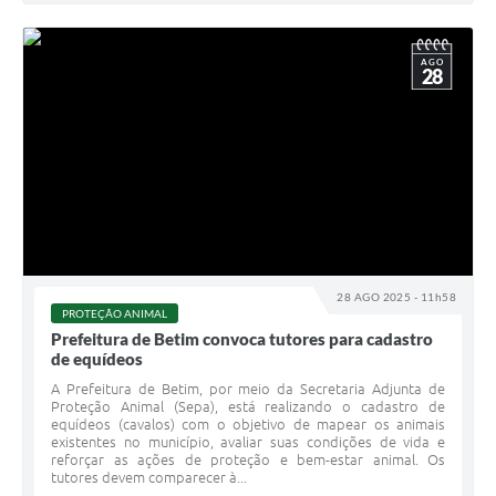
AGO
28
28 AGO 2025 - 11h58
PROTEÇÃO ANIMAL
Prefeitura de Betim convoca tutores para cadastro
de equídeos
A Prefeitura de Betim, por meio da Secretaria Adjunta de
Proteção Animal (Sepa), está realizando o cadastro de
equídeos (cavalos) com o objetivo de mapear os animais
existentes no município, avaliar suas condições de vida e
reforçar as ações de proteção e bem-estar animal. Os
tutores devem comparecer à...