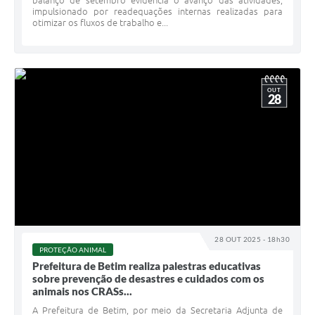
impulsionado por readequações internas realizadas para
otimizar os fluxos de trabalho e...
OUT
28
28 OUT 2025 - 18h30
PROTEÇÃO ANIMAL
Prefeitura de Betim realiza palestras educativas
sobre prevenção de desastres e cuidados com os
animais nos CRASs...
A Prefeitura de Betim, por meio da Secretaria Adjunta de