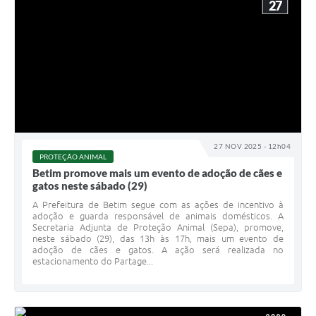
27
27 NOV 2025 - 12h04
PROTEÇÃO ANIMAL
Betim promove mais um evento de adoção de cães e
gatos neste sábado (29)
A Prefeitura de Betim segue com as ações de incentivo à
adoção e guarda responsável de animais domésticos. A
Secretaria Adjunta de Proteção Animal (Sepa), promove,
neste sábado (29), das 13h às 17h, mais um evento de
adoção de cães e gatos. A ação será realizada no
estacionamento do Partage...