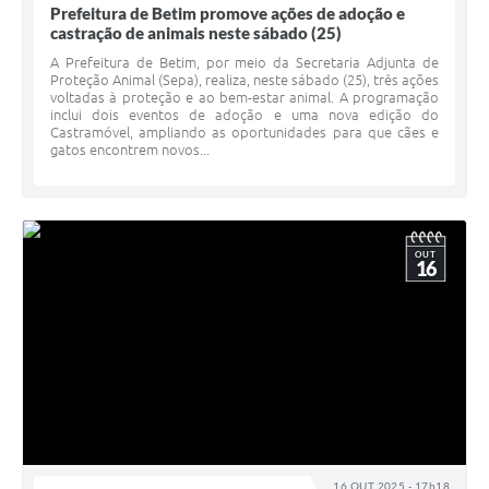
Prefeitura de Betim promove ações de adoção e
castração de animais neste sábado (25)
A Prefeitura de Betim, por meio da Secretaria Adjunta de
Proteção Animal (Sepa), realiza, neste sábado (25), três ações
voltadas à proteção e ao bem-estar animal. A programação
inclui dois eventos de adoção e uma nova edição do
Castramóvel, ampliando as oportunidades para que cães e
gatos encontrem novos...
OUT
16
16 OUT 2025 - 17h18