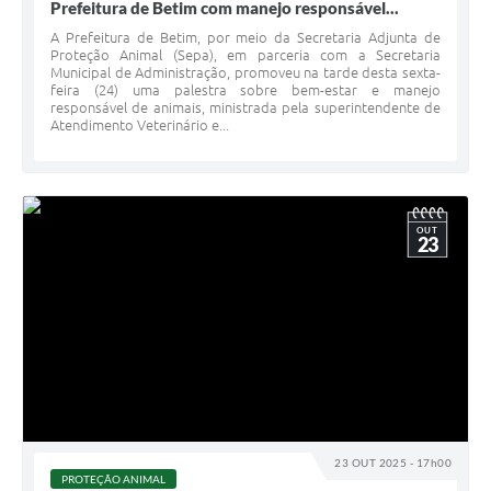
Prefeitura de Betim com manejo responsável...
A Prefeitura de Betim, por meio da Secretaria Adjunta de
Proteção Animal (Sepa), em parceria com a Secretaria
Municipal de Administração, promoveu na tarde desta sexta-
feira (24) uma palestra sobre bem-estar e manejo
responsável de animais, ministrada pela superintendente de
Atendimento Veterinário e...
OUT
23
23 OUT 2025 - 17h00
PROTEÇÃO ANIMAL