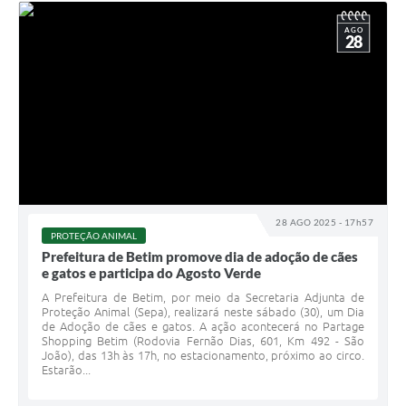
AGO
28
28 AGO 2025 - 17h57
PROTEÇÃO ANIMAL
Prefeitura de Betim promove dia de adoção de cães
e gatos e participa do Agosto Verde
A Prefeitura de Betim, por meio da Secretaria Adjunta de
Proteção Animal (Sepa), realizará neste sábado (30), um Dia
de Adoção de cães e gatos. A ação acontecerá no Partage
Shopping Betim (Rodovia Fernão Dias, 601, Km 492 - São
João), das 13h às 17h, no estacionamento, próximo ao circo.
Estarão...