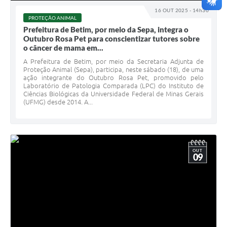
16 OUT 2025 - 14h30
PROTEÇÃO ANIMAL
Prefeitura de Betim, por meio da Sepa, integra o
Outubro Rosa Pet para conscientizar tutores sobre
o câncer de mama em...
A Prefeitura de Betim, por meio da Secretaria Adjunta de
Proteção Animal (Sepa), participa, neste sábado (18), de uma
ação integrante do Outubro Rosa Pet, promovido pelo
Laboratório de Patologia Comparada (LPC) do Instituto de
Ciências Biológicas da Universidade Federal de Minas Gerais
(UFMG) desde 2014. A...
OUT
09