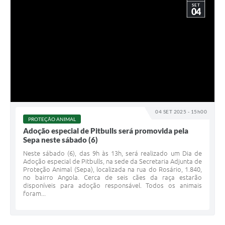
SET
04
04 SET 2025 - 15h00
PROTEÇÃO ANIMAL
Adoção especial de Pitbulls será promovida pela
Sepa neste sábado (6)
Neste sábado (6), das 9h às 13h, será realizado um Dia de
Adoção especial de Pitbulls, na sede da Secretaria Adjunta de
Proteção Animal (Sepa), localizada na rua do Rosário, 1.840,
no bairro Angola. Cerca de seis cães da raça estarão
disponíveis para adoção responsável. Todos os animais
foram...