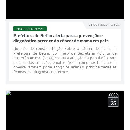
01 OUT 2025 - 17h27
PROTEÇÃO ANIMAL
Prefeitura de Betim alerta para a prevenção e
diagnóstico precoce do câncer de mama em pets
No mês de conscientização sobre o câncer de mama, a
Prefeitura de Betim, por meio da Secretaria Adjunta de
Proteção Animal (Sepa), chama a atenção da população para
os cuidados com cães e gatos. Assim como nos humanos, a
doença também pode atingir os animais, principalmente as
fêmeas, e o diagnóstico precoce...
SET
25