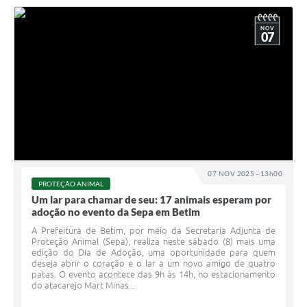
NOV
07
07 NOV 2025 - 13h00
PROTEÇÃO ANIMAL
Um lar para chamar de seu: 17 animais esperam por
adoção no evento da Sepa em Betim
A Prefeitura de Betim, por meio da Secretaria Adjunta de
Proteção Animal (Sepa), realiza neste sábado (8) mais uma
edição do Dia de Adoção, uma oportunidade para quem
deseja abrir o coração e o lar a um novo amigo de quatro
patas. O evento acontece das 9h às 14h, no estacionamento
do atacarejo Mart Minas...