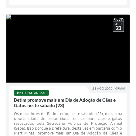
AGO
21
21 AGO 2025 - 09h00
PROTEÇÃO ANIMAL
Betim promove mais um Dia de Adoção de Cães e
Gatos neste sábado (23)
Os moradores de Betim terão, neste sábado (23), mais uma
oportunidade de proporcionar um lar para cães e gatos
resgatados pela Secretaria Adjunta de Proteção Animal
(Sepa). Isso porque a prefeitura, desta vez em parceria com o
Mart Minas, promove mais um Dia de Adoção de Cães e