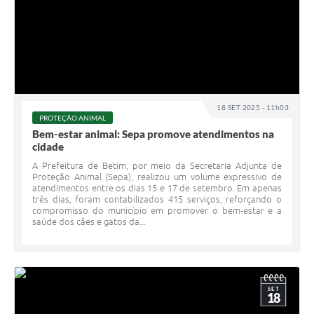
18 SET 2025 - 11h03
PROTEÇÃO ANIMAL
Bem-estar animal: Sepa promove atendimentos na
cidade
A Prefeitura de Betim, por meio da Secretaria Adjunta de
Proteção Animal (Sepa), realizou um volume expressivo de
atendimentos entre os dias 15 e 17 de setembro. Em apenas
três dias, foram contabilizados 415 serviços, reforçando o
compromisso do município em promover o bem-estar e a
saúde dos cães e gatos da...
SET
18