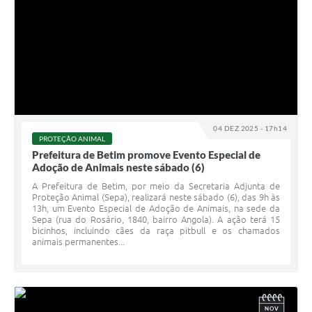
04 DEZ 2025 - 17h14
PROTEÇÃO ANIMAL
Prefeitura de Betim promove Evento Especial de
Adoção de Animais neste sábado (6)
A Prefeitura de Betim, por meio da Secretaria Adjunta de
Proteção Animal (Sepa), realizará neste sábado (6), das 9h às
13h, um Evento Especial de Adoção de Animais, na sede da
Sepa (rua do Rosário, 1840, bairro Angola). A ação terá 15
bicinhos, incluindo cães da raça pitbull e os chamados
animais permanentes...
NOV