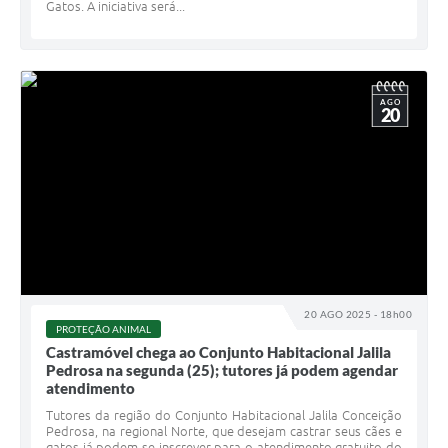
Gatos. A iniciativa será...
AGO
20
20 AGO 2025 - 18h00
PROTEÇÃO ANIMAL
Castramóvel chega ao Conjunto Habitacional Jalila
Pedrosa na segunda (25); tutores já podem agendar
atendimento
Tutores da região do Conjunto Habitacional Jalila Conceição
Pedrosa, na regional Norte, que desejam castrar seus cães e
gatos já podem se inscrever para o atendimento gratuito do