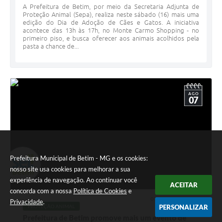
A Prefeitura de Betim, por meio da Secretaria Adjunta de
Proteção Animal (Sepa), realiza neste sábado (16) mais uma
edição do Dia de Adoção de Cães e Gatos. A iniciativa
acontece das 13h às 17h, no Monte Carmo Shopping - no
primeiro piso, e busca oferecer aos animais acolhidos pela
pasta a chance de...
AGO
07
Prefeitura Municipal de Betim - MG e os cookies:
nosso site usa cookies para melhorar a sua
experiência de navegação. Ao continuar você
ACEITAR
concorda com a nossa
Política de Cookies
e
07 AGO 2025 - 13h22
Privacidade
.
PROTEÇÃO ANIMAL
PERSONALIZAR
Prefeitura de Betim promove mais um evento de