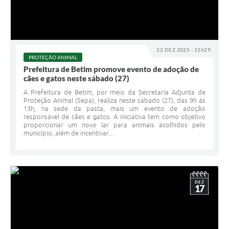
22 DEZ 2025 - 11h29
PROTEÇÃO ANIMAL
Prefeitura de Betim promove evento de adoção de
cães e gatos neste sábado (27)
A Prefeitura de Betim, por meio da Secretaria Adjunta de
Proteção Animal (Sepa), realiza neste sábado (27), das 9h às
13h, na sede da pasta, mais um evento de adoção
responsável de cães e gatos. A iniciativa tem como objetivo
proporcionar um novo lar para animais acolhidos pelo
município, além de incentivar...
DEZ
17