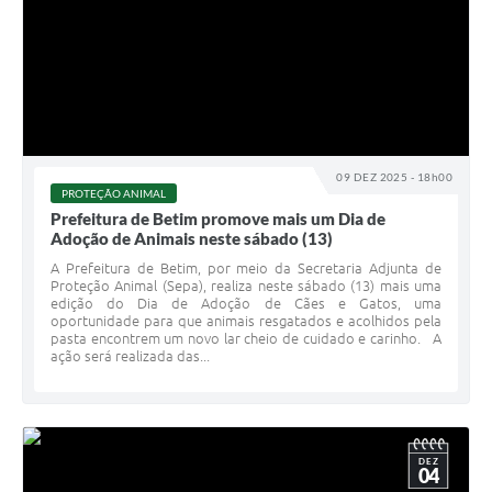
09 DEZ 2025 - 18h00
PROTEÇÃO ANIMAL
Prefeitura de Betim promove mais um Dia de
Adoção de Animais neste sábado (13)
A Prefeitura de Betim, por meio da Secretaria Adjunta de
Proteção Animal (Sepa), realiza neste sábado (13) mais uma
edição do Dia de Adoção de Cães e Gatos, uma
oportunidade para que animais resgatados e acolhidos pela
pasta encontrem um novo lar cheio de cuidado e carinho. A
ação será realizada das...
DEZ
04