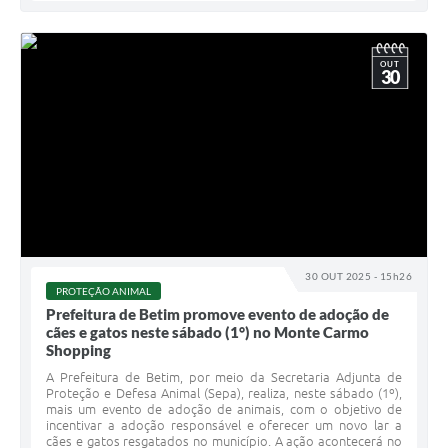
OUT
30
30 OUT 2025 - 15h26
PROTEÇÃO ANIMAL
Prefeitura de Betim promove evento de adoção de
cães e gatos neste sábado (1°) no Monte Carmo
Shopping
A Prefeitura de Betim, por meio da Secretaria Adjunta de
Proteção e Defesa Animal (Sepa), realiza, neste sábado (1º),
mais um evento de adoção de animais, com o objetivo de
incentivar a adoção responsável e oferecer um novo lar a
cães e gatos resgatados no município. A ação acontecerá no