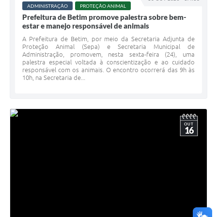
ADMINISTRAÇÃO
PROTEÇÃO ANIMAL
Prefeitura de Betim promove palestra sobre bem-
estar e manejo responsável de animais
A Prefeitura de Betim, por meio da Secretaria Adjunta de
Proteção Animal (Sepa) e Secretaria Municipal de
Administração, promovem, nesta sexta-feira (24), uma
palestra especial voltada à conscientização e ao cuidado
responsável com os animais. O encontro ocorrerá das 9h às
10h, na Secretaria de...
OUT
16