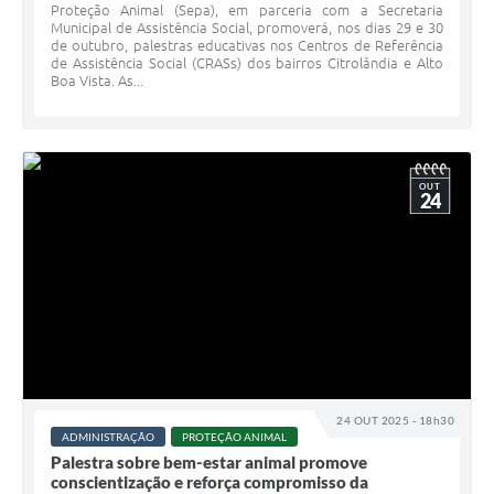
Proteção Animal (Sepa), em parceria com a Secretaria
Municipal de Assistência Social, promoverá, nos dias 29 e 30
de outubro, palestras educativas nos Centros de Referência
de Assistência Social (CRASs) dos bairros Citrolândia e Alto
Boa Vista. As...
OUT
24
24 OUT 2025 - 18h30
ADMINISTRAÇÃO
PROTEÇÃO ANIMAL
Palestra sobre bem-estar animal promove
conscientização e reforça compromisso da