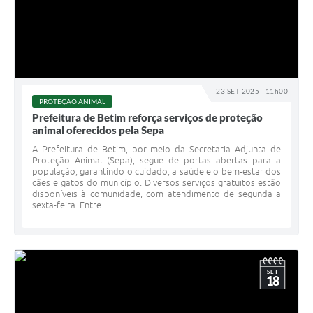
23 SET 2025 - 11h00
PROTEÇÃO ANIMAL
Prefeitura de Betim reforça serviços de proteção
animal oferecidos pela Sepa
A Prefeitura de Betim, por meio da Secretaria Adjunta de
Proteção Animal (Sepa), segue de portas abertas para a
população, garantindo o cuidado, a saúde e o bem-estar dos
cães e gatos do município. Diversos serviços gratuitos estão
disponíveis à comunidade, com atendimento de segunda a
sexta-feira. Entre...
SET
18