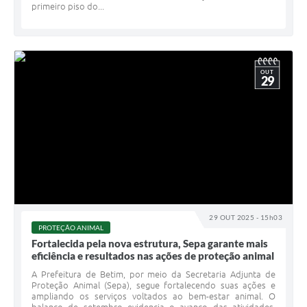
primeiro piso do...
OUT
29
29 OUT 2025 - 15h03
PROTEÇÃO ANIMAL
Fortalecida pela nova estrutura, Sepa garante mais
eficiência e resultados nas ações de proteção animal
A Prefeitura de Betim, por meio da Secretaria Adjunta de
Proteção Animal (Sepa), segue fortalecendo suas ações e
ampliando os serviços voltados ao bem-estar animal. O
balanço de setembro evidencia o avanço das atividades,