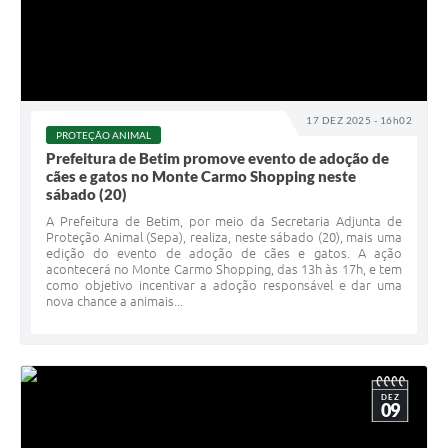
17 DEZ 2025 - 16h02
PROTEÇÃO ANIMAL
Prefeitura de Betim promove evento de adoção de
cães e gatos no Monte Carmo Shopping neste
sábado (20)
A Prefeitura de Betim, por meio da Secretaria Adjunta de
Proteção Animal (Sepa), realiza, neste sábado (20), mais uma
edição do evento de adoção de cães e gatos. A ação
acontecerá no Monte Carmo Shopping, das 13h às 17h, e tem
como objetivo incentivar a adoção responsável e dar uma
nova chance a animais...
DEZ
09