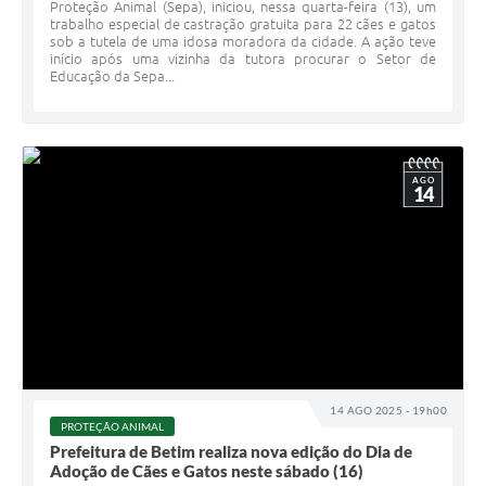
Proteção Animal (Sepa), iniciou, nessa quarta-feira (13), um
trabalho especial de castração gratuita para 22 cães e gatos
sob a tutela de uma idosa moradora da cidade. A ação teve
início após uma vizinha da tutora procurar o Setor de
Educação da Sepa...
AGO
14
14 AGO 2025 - 19h00
PROTEÇÃO ANIMAL
Prefeitura de Betim realiza nova edição do Dia de
Adoção de Cães e Gatos neste sábado (16)