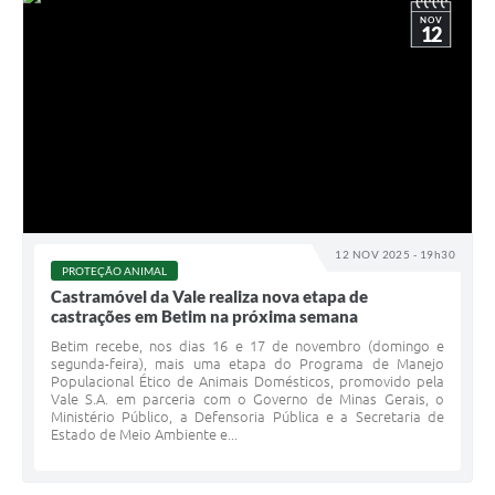
NOV
12
12 NOV 2025 - 19h30
PROTEÇÃO ANIMAL
Castramóvel da Vale realiza nova etapa de
castrações em Betim na próxima semana
Betim recebe, nos dias 16 e 17 de novembro (domingo e
segunda-feira), mais uma etapa do Programa de Manejo
Populacional Ético de Animais Domésticos, promovido pela
Vale S.A. em parceria com o Governo de Minas Gerais, o
Ministério Público, a Defensoria Pública e a Secretaria de
Estado de Meio Ambiente e...