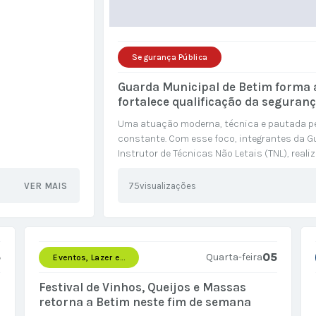
Segurança Pública
Guarda Municipal de Betim forma a
fortalece qualificação da seguran
Uma atuação moderna, técnica e pautada pe
constante. Com esse foco, integrantes da G
Instrutor de Técnicas Não Letais (TNL), reali
formação foi conduzida por especialistas d
VER MAIS
75
visualizações
5
05
Quarta-feira
Eventos, Lazer e...
Festival de Vinhos, Queijos e Massas
retorna a Betim neste fim de semana