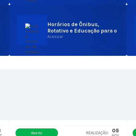
Horários de Ônibus,
Rotativo e Educação para o
Trânsito
Acessar
8
05
Aberto
Z
NOV