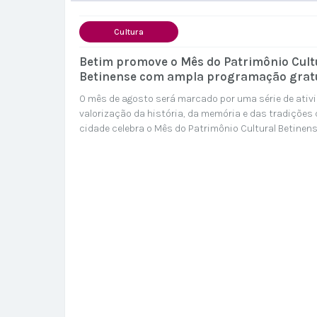
Cultura
Betim promove o Mês do Patrimônio Cult
Betinense com ampla programação grat
O mês de agosto será marcado por uma série de ativ
valorização da história, da memória e das tradições d
cidade celebra o Mês do Patrimônio Cultural Betinense
promovida pela Secretaria Municipal de Cultura (Secu
Superintendência de Patrimônio Cultural, para fortale
públicas de...