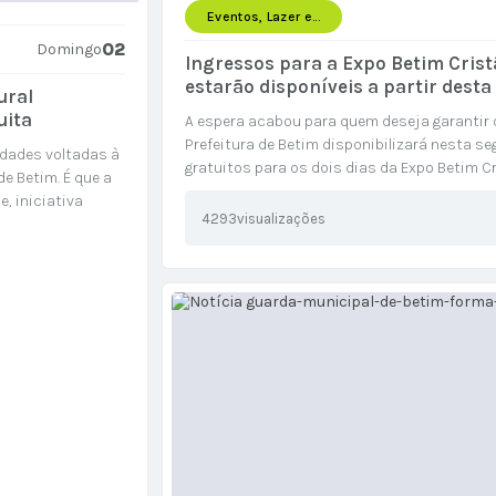
Eventos, Lazer e...
02
Domingo
Ingressos para a Expo Betim Crist
estarão disponíveis a partir dest
ural
uita
A espera acabou para quem deseja garantir 
Prefeitura de Betim disponibilizará nesta seg
idades voltadas à
gratuitos para os dois dias da Expo Betim Cr
e Betim. É que a
estacionamento do Monte Carmo Shopping. As
, iniciativa
4293
visualizações
lt), por meio da
cer as políticas