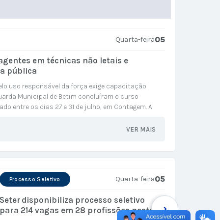
05
Quarta-feira
gentes em técnicas não letais e
ça pública
lo uso responsável da força exige capacitação
uarda Municipal de Betim concluíram o curso
zado entre os dias 27 e 31 de julho, em Contagem. A
e uma empresa fluminense reconhecida...
VER MAIS
05
Quarta-feira
Processo Seletivo
Seter disponibiliza processo seletivo
Confir
para 214 vagas em 28 profissões nesta
dia 8 d