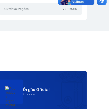
quinta-feira (6)
732
visualizações
VER MAIS
83
visu
Órgão Oficial
Acessar