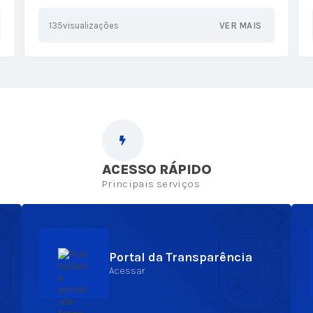
com gastronomia, música e entrada
gratuita
135
visualizações
VER MAIS
ACESSO RÁPIDO
Principais serviços
Portal da Transparência
Acessar