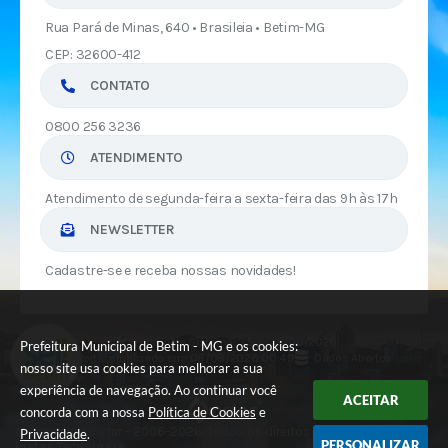
Rua Pará de Minas, 640 • Brasileia • Betim-MG
CEP: 32600-412
CONTATO
0800 256 3236
ATENDIMENTO
Atendimento de segunda-feira a sexta-feira das 9h às 17h
NEWSLETTER
Cadastre-se e receba nossas novidades!
Versão do Sistema:
3.5.3 - 19/06/2026
Prefeitura Municipal de Betim - MG e os cookies:
Portal atualizado em:
08/08/2026 00:49
Dados Abertos
nosso site usa cookies para melhorar a sua
experiência de navegação. Ao continuar você
ACEITAR
concorda com a nossa
Política de Cookies
e
© Copyright Instar - 2006-2026. Todos os direitos reservados -
Privacidade
.
PERSONALIZAR
Instar Tecnologia