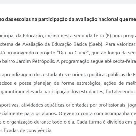
 das escolas na participação da avaliação nacional que m
unicipal da Educação, iniciou nesta segunda-feira (8) uma p
istema de Avaliação da Educação Básica (Saeb). Para valorizar
está promovendo o projeto “Dia no Clube”, que ao longo da se
o bairro Jardim Petrópolis. A programação segue até sexta-feira
a aprendizagem dos estudantes e orienta políticas públicas de
cisos e possa planejar, de forma estratégica, ações de melh
garantiram elevada participação dos estudantes, fortalecendo a 
portivas, atividades aquáticas orientadas por profissionais, jogo
cialmente para os alunos. O evento conta com acompanhamento
 e organização durante todo o dia. Cada turma é dividida em gru
sificadas de convivência.