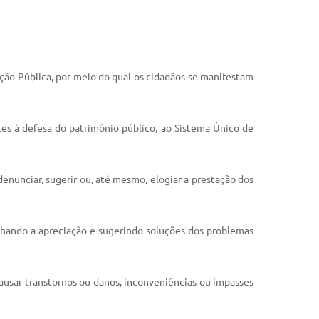
---------------------------------------------------------------------------
ação Pública, por meio do qual os cidadãos se manifestam
ntes à defesa do patrimônio público, ao Sistema Único de
 denunciar, sugerir ou, até mesmo, elogiar a prestação dos
anhando a apreciação e sugerindo soluções dos problemas
causar transtornos ou danos, inconveniências ou impasses