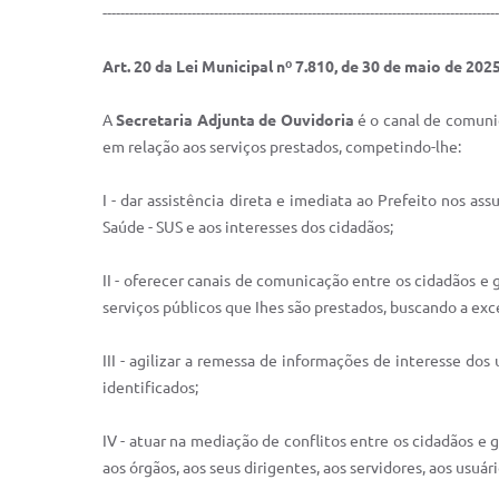
-----------------------------------------------------------------------------------------
Art. 20 da Lei Municipal nº 7.810, de 30 de maio de 2025
A
Secretaria Adjunta de Ouvidoria
é o canal de comunic
em relação aos serviços prestados, competindo-lhe:
I - dar assistência direta e imediata ao Prefeito nos a
Saúde - SUS e aos interesses dos cidadãos;
II - oferecer canais de comunicação entre os cidadãos e g
serviços públicos que Ihes são prestados, buscando a ex
III - agilizar a remessa de informações de interesse d
identificados;
IV - atuar na mediação de conflitos entre os cidadãos e
aos órgãos, aos seus dirigentes, aos servidores, aos usuár