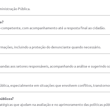
inistração Pública.
ão?
o competente, com acompanhamento até a resposta final ao cidadão.
rmações, incluindo a proteção do denunciante quando necessário.
ndas aos setores responsáveis, acompanhando a análise e sugerindo so
ública, especialmente em situações que envolvem conflitos, transtorno
públicos?
tégicas que ajudam na avaliação e no aprimoramento das políticas públ