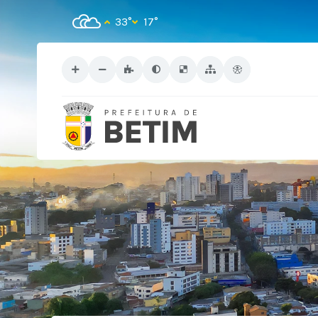
33°
17°