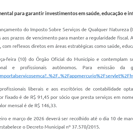
ental para garantir investimentos em saúde, educação e in
e lançamento do Imposto Sobre Serviços de Qualquer Natureza 
 aos prazos de vencimento para manter a regularidade fiscal. A
s, com reflexos diretos em áreas estratégicas como saúde, educ
ça-feira (10) do Órgão Oficial do Município e contemplam soci
ional e profissionais autônomos. Para emissão da g
et/wmportalservicosemca?..%2F..%2Fappmercurio%2Fservlet%2
ofissionais liberais e aos escritórios de contabilidade o
lor fixado é de R$ 91,45 por sócio que presta serviços em nom
alor mensal é de R$ 146,33.
iro e março de 2026 deverá ser recolhido até o dia 10 de mar
estabelece o Decreto Municipal nº 37.570/2015.