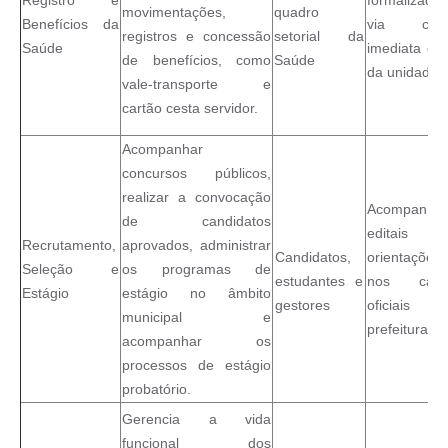
movimentações,
quadro
Benefícios da
via chef
registros e concessão
setorial da
Saúde
imediata e 
de benefícios, como
Saúde
da unidade.
vale-transporte e
cartão cesta servidor.
Acompanhar
concursos públicos,
realizar a convocação
Acompanhar
de candidatos
editais
Recrutamento,
aprovados, administrar
Candidatos,
orientações
Seleção e
os programas de
estudantes e
nos cana
Estágio
estágio no âmbito
gestores
oficiais 
municipal e
prefeitura.
acompanhar os
processos de estágio
probatório.
Gerencia a vida
funcional dos