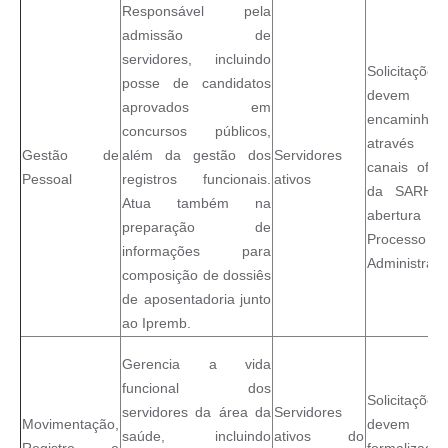
Responsável pela
admissão de
servidores, incluindo
Solicitações
posse de candidatos
devem s
aprovados em
encaminhad
concursos públicos,
através d
Gestão de
além da gestão dos
Servidores
canais oficia
Pessoal
registros funcionais.
ativos
da SARH 
Atua também na
abertura 
preparação de
Processo
informações para
Administrativ
composição de dossiês
de aposentadoria junto
ao Ipremb.
Gerencia a vida
funcional dos
Solicitações
servidores da área da
Servidores
Movimentação,
devem s
saúde, incluindo
ativos do
Registro e
formalizadas