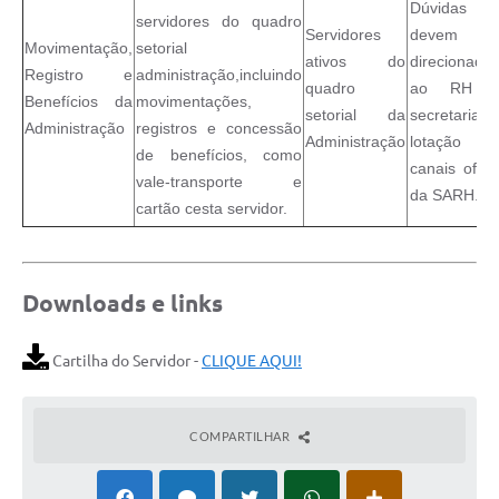
Dúvidas
servidores do quadro
Servidores
devem s
Movimentação,
setorial
ativos do
direcionada
Registro e
administração,incluindo
quadro
ao RH d
Benefícios da
movimentações,
setorial da
secretaria 
Administração
registros e concessão
Administração
lotação 
de benefícios, como
canais oficia
vale-transporte e
da SARH.
cartão cesta servidor.
Downloads e links
Cartilha do Servidor -
CLIQUE AQUI!
COMPARTILHAR