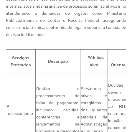
internas, atua ainda na análise de processos administrativos e no
atendimento a demandas de órgãos, como Ministério
Público,Tribunais de Contas e Receita Federal, assegurando
consistência técnica, conformidade legal e suporte à tomada de
decisão institucional.
Serviços
Público-
Descrição
Prestados
alvo
Orientaçã
Dúvidas
Realiza o
Servidores
devem s
processamento da
ativos e
direcionadas
folha de pagamento,
estagiários
P
ao RH 
incluindo cálculos,
dos quadros
rocessamento
secretaria 
conferências e
setoriais da
lotação 
lançamentos de
Administração
canais oficia
proventos e descontos
e Educação