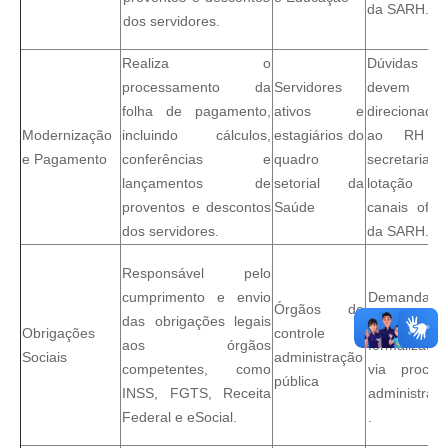
da SARH.
dos servidores.
Realiza o
Dúvidas
processamento da
Servidores
devem s
folha de pagamento,
ativos e
direcionadas
Modernização
incluindo cálculos,
estagiários do
ao RH 
e Pagamento
conferências e
quadro
secretaria 
lançamentos de
setorial da
lotação 
proventos e descontos
Saúde
canais oficia
dos servidores.
da SARH.
Responsável pelo
cumprimento e envio
Demandas
Órgãos de
das obrigações legais
devem s
Obrigações
controle e
aos órgãos
formalizada
Sociais
administração
competentes, como
via proces
pública
INSS, FGTS, Receita
administrati
Federal e eSocial.
.