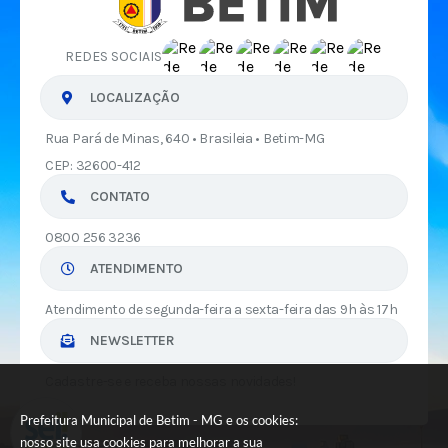
REDES SOCIAIS
LOCALIZAÇÃO
Rua Pará de Minas, 640 • Brasileia • Betim-MG
CEP: 32600-412
CONTATO
0800 256 3236
ATENDIMENTO
Atendimento de segunda-feira a sexta-feira das 9h às 17h
NEWSLETTER
Cadastre-se e receba nossas novidades!
Prefeitura Municipal de Betim - MG e os cookies:
nosso site usa cookies para melhorar a sua