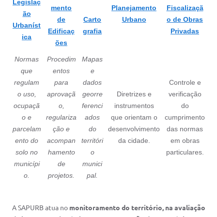
Legislaç
mento
Planejamento
Fiscalizaçã
ão
de
Carto
Urbano
o de Obras
Urbaníst
Edificaç
grafia
Privadas
ica
ões
Normas
Procedim
Mapas
que
entos
e
regulam
para
dados
Controle e
o uso,
aprovaçã
georre
Diretrizes e
verificação
ocupaçã
o,
ferenci
instrumentos
do
o e
regulariza
ados
que orientam o
cumprimento
parcelam
ção e
do
desenvolvimento
das normas
ento do
acompan
territóri
da cidade.
em obras
solo no
hamento
o
particulares.
municípi
de
munici
o.
projetos.
pal.
A SAPURB atua no
monitoramento do território, na avaliação