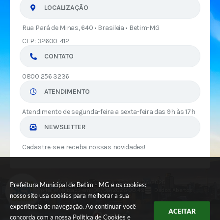
LOCALIZAÇÃO
Rua Pará de Minas, 640 • Brasileia • Betim-MG
CEP: 32600-412
CONTATO
0800 256 3236
ATENDIMENTO
Atendimento de segunda-feira a sexta-feira das 9h às 17h
NEWSLETTER
Cadastre-se e receba nossas novidades!
Versão do Sistema:
3.5.3 - 19/06/2026
Prefeitura Municipal de Betim - MG e os cookies:
Portal atualizado em:
08/08/2026 00:49
Dados Abertos
nosso site usa cookies para melhorar a sua
experiência de navegação. Ao continuar você
ACEITAR
concorda com a nossa
Política de Cookies
e