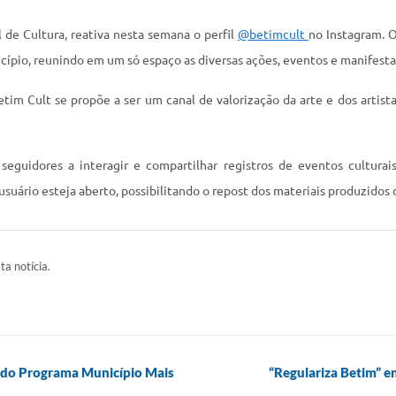
 de Cultura, reativa nesta semana o perfil
@betimcult
no Instagram. O
cípio, reunindo em um só espaço as diversas ações, eventos e manifestaç
etim Cult se propõe a ser um canal de valorização da arte e dos artist
seguidores a interagir e compartilhar registros de eventos cultura
 usuário esteja aberto, possibilitando o repost dos materiais produzidos 
ta notícia.
o do Programa Município Mais
“Regulariza Betim” en