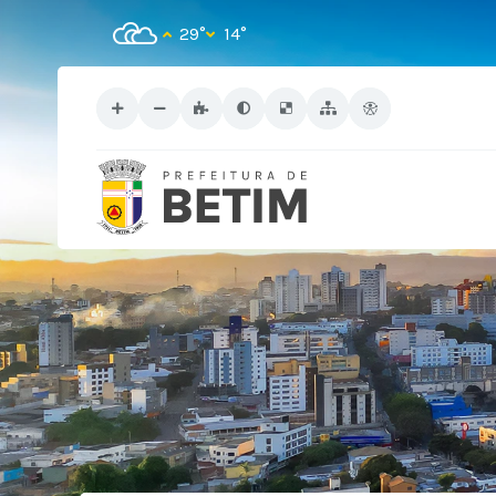
29°
14°