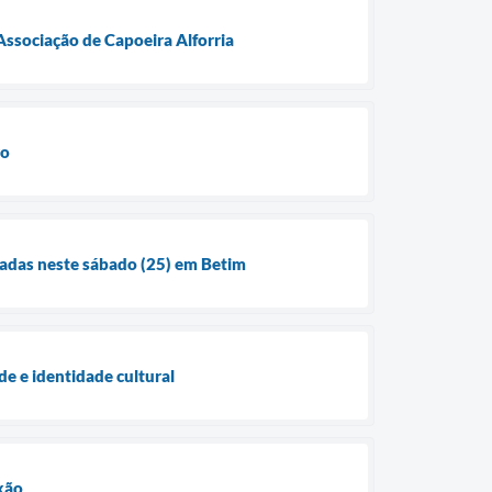
ssociação de Capoeira Alforria
vo
eadas neste sábado (25) em Betim
e e identidade cultural
xão