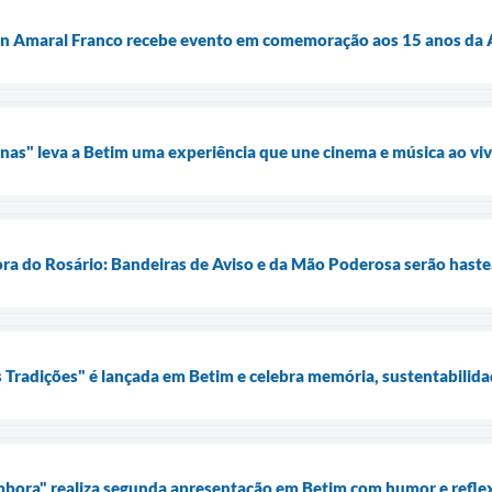
n Amaral Franco recebe evento em comemoração aos 15 anos da A
as" leva a Betim uma experiência que une cinema e música ao vi
ra do Rosário: Bandeiras de Aviso e da Mão Poderosa serão hast
 Tradições" é lançada em Betim e celebra memória, sustentabilidad
mbora" realiza segunda apresentação em Betim com humor e refle