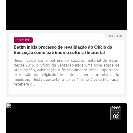
Há 3 dias
CULTURA
Betim inicia processo de revalidação do Ofício da
Benzeção como patrimônio cultural imaterial
Reconhecido como patrimônio cultural imaterial de Betim
desde 2015, o Ofício da Benzeção inicia uma nova etapa de
preservação, valorização e fortalecimento dessa importante
expressão da religiosidade e dos saberes populares do
município. Nesta quarta-feira (5), às 14h, no Viveiro Municipal
receberá o...
AGO
02