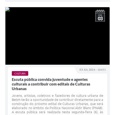
JUL
03
03 JUL 2026 - 16h51
CULTURA
Escuta pública convida juventude e agentes
culturais a contribuir com editais de Culturas
Urbanas
Jovens, artistas, coletivos e fazedores de cultura urbana de
Betim terão a oportunidade de contribuir diretamente para a
construção do próximo edital de Culturas Urbanas, que será
elaborado no âmbito da Política Nacional Aldir Blanc (PNAB).
A escuta pública será realizada nesta segunda-feira (6), às