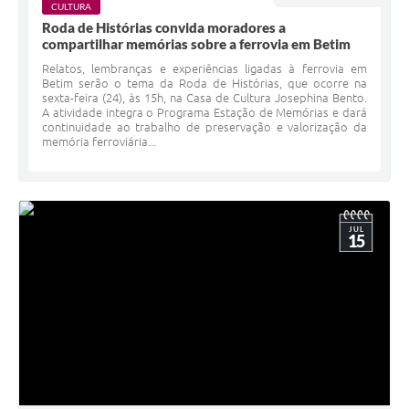
CULTURA
Roda de Histórias convida moradores a
compartilhar memórias sobre a ferrovia em Betim
Relatos, lembranças e experiências ligadas à ferrovia em
Betim serão o tema da Roda de Histórias, que ocorre na
sexta-feira (24), às 15h, na Casa de Cultura Josephina Bento.
A atividade integra o Programa Estação de Memórias e dará
continuidade ao trabalho de preservação e valorização da
memória ferroviária...
JUL
15