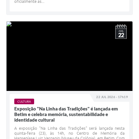
oficialmente as...
JUL
22
22 JUL 2026 - 17h19
CULTURA
Exposição "Na Linha das Tradições" é lançada em
Betim e celebra memória, sustentabilidade e
identidade cultural
A exposição "Na Linha das Tradições" será lançada nesta
quinta-feira (23), às 14h, no Centro de Memória da
Hanseníase Luiz Verganin (Museu da Colônia), em Betim. Com