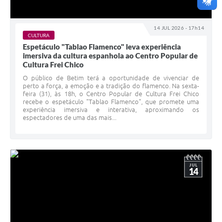
14 JUL 2026 - 17h14
CULTURA
Espetáculo "Tablao Flamenco" leva experiência
imersiva da cultura espanhola ao Centro Popular de
Cultura Frei Chico
O público de Betim terá a oportunidade de vivenciar de
perto a força, a emoção e a tradição do flamenco. Na sexta-
feira (31), às 18h, o Centro Popular de Cultura Frei Chico
recebe o espetáculo "Tablao Flamenco", que promete uma
experiência imersiva e interativa, aproximando os
espectadores de uma das mais...
JUL
14