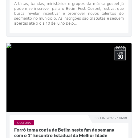
Artistas, bandas, ministérios e grupos da música gospel já
podem se inscrever para o Betim Fest Gospel, festival que
busca revelar, incentivar e promover novos talentos do
segmento no município. As inscrições são gratuitas e seguem
abertas até o dia 10 de julho pelo...
JUN
30
30 JUN 2026 - 18h00
CULTURA
Forró toma conta de Betim neste fim de semana
com o 1º Encontro Estadual da Melhor Idade