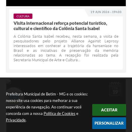
19 JUN 2026 - 19h30
CULTURA
Visita internacional reforça potencial turístico,
cultural e científico da Colônia Santa Isabel
A Colônia Santa Isabel recebeu, nesta semana, a visita de
pesquisadores pelo projeto Alliance Against Leprosy
interessados em conhecer a trajetória da hanseníase no
Brasil e as iniciativas de preservação da memória
relacionadas ao tema. A recepção foi realizada pela
Secretaria Municipal de Arte e Cultura...
JUN
19
Prefeitura Municipal de Betim - MG e os cookies:
nosso site usa cookies para melhorar a sua
experiência de navegação. Ao continuar você
ACEITAR
concorda com a nossa
Política de Cookies
e
Privacidade
.
PERSONALIZAR