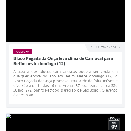
10 JUL 2026 - 16h32
CULTURA
Bloco Pegada da Onça leva clima de Carnaval para
Betim neste domingo (12)
A alegria dos blocos carnavalescos poderá ser vivida em
qualquer época do ano em Betim. Neste domingo (12), o
Bloco Pegada da Onça promove uma tarde de folia, música e
diversão a partir das 16h, na Arena JB7, localizada na rua São
Julião, 272, bairro Petrópolis (região de São João). O evento
é aberto ao...
JUL
09