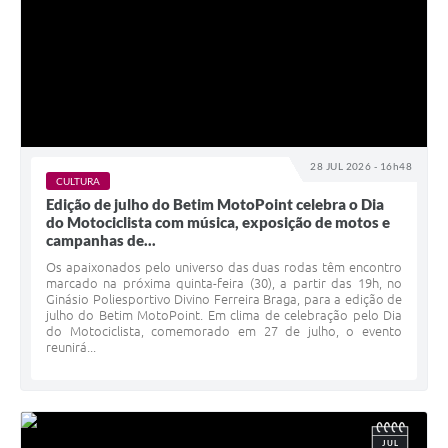
28 JUL 2026 - 16h48
CULTURA
Edição de julho do Betim MotoPoint celebra o Dia
do Motociclista com música, exposição de motos e
campanhas de...
Os apaixonados pelo universo das duas rodas têm encontro
marcado na próxima quinta-feira (30), a partir das 19h, no
Ginásio Poliesportivo Divino Ferreira Braga, para a edição de
julho do Betim MotoPoint. Em clima de celebração pelo Dia
do Motociclista, comemorado em 27 de julho, o evento
reunirá...
JUL