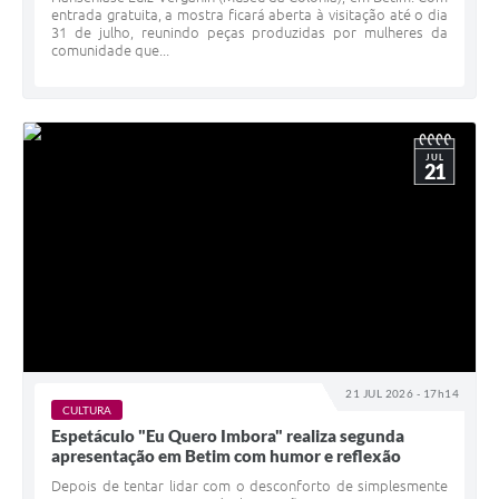
entrada gratuita, a mostra ficará aberta à visitação até o dia
31 de julho, reunindo peças produzidas por mulheres da
comunidade que...
JUL
21
21 JUL 2026 - 17h14
CULTURA
Espetáculo "Eu Quero Imbora" realiza segunda
apresentação em Betim com humor e reflexão
Depois de tentar lidar com o desconforto de simplesmente