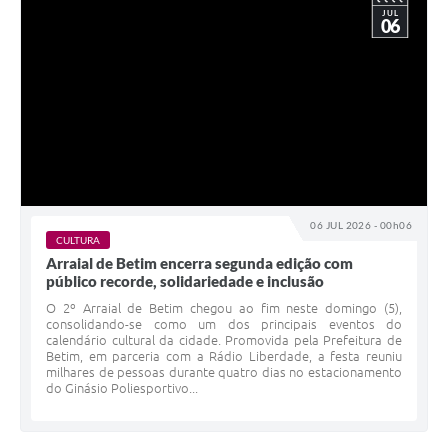
JUL
06
06 JUL 2026 - 00h06
CULTURA
Arraial de Betim encerra segunda edição com
público recorde, solidariedade e inclusão
O 2º Arraial de Betim chegou ao fim neste domingo (5),
consolidando-se como um dos principais eventos do
calendário cultural da cidade. Promovida pela Prefeitura de
Betim, em parceria com a Rádio Liberdade, a festa reuniu
milhares de pessoas durante quatro dias no estacionamento
do Ginásio Poliesportivo...