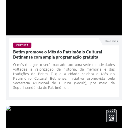
Há 6 dias
CULTURA
Betim promove o Mês do Patrimônio Cultural
Betinense com ampla programação gratuita
O mês de agosto será marcado por uma série de atividades
voltadas à valorização da história, da memória e das
tradições de Betim. É que a cidade celebra o Mês do
Patrimônio Cultural Betinense, iniciativa promovida pela
Secretaria Municipal de Cultura (Secult), por meio da
Superintendência de Patrimônio...
JUL
28