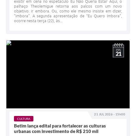
existir em cena no espetáculo Eu Não Queria Estar Aqui, o
palhaço Theolemigue retorna aos palcos com um novo
objetivo: ir embora. Ou, como ele mesmo insiste em dizer,
"imbora". A segunda apresentação de “Eu Quero Imbora”,
ocorre nesta terça (22), às...
JUL
21
21 JUL 2026 - 15h00
CULTURA
Betim lança edital para fortalecer as culturas
urbanas com investimento de R$ 210 mil