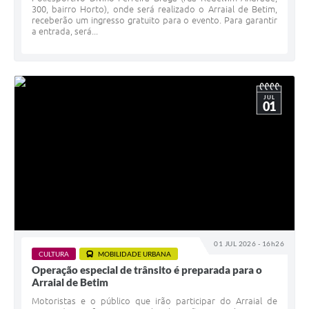
300, bairro Horto), onde será realizado o Arraial de Betim,
receberão um ingresso gratuito para o evento. Para garantir
a entrada, será...
JUL
01
01 JUL 2026 - 16h26
CULTURA
MOBILIDADE URBANA
Operação especial de trânsito é preparada para o
Arraial de Betim
Motoristas e o público que irão participar do Arraial de