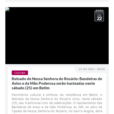
JUL
22
22 JUL 2026 - 18h30
CULTURA
Reinado de Nossa Senhora do Rosário: Bandeiras de
Aviso e da Mão Poderosa serão hasteadas neste
sábado (25) em Betim
Patrimônio cultural e símbolo da resistência em Betim, o
Reinado de Nossa Senhora do Rosário inicia, neste sábado
(25), seu tradicional ciclo de celebrações. O hasteamento das
Bandeiras de Aviso e da Mão Poderosa, às 20h, no adro da
Capela de Nossa Senhora do Rosário, no bairro Angola, abre