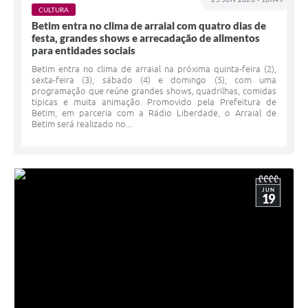
CULTURA
Betim entra no clima de arraial com quatro dias de
festa, grandes shows e arrecadação de alimentos
para entidades sociais
Betim entra no clima de arraial na próxima quinta-feira (2),
sexta-feira (3), sábado (4) e domingo (5), com uma
programação que reúne grandes shows, quadrilhas, comidas
típicas e muita animação. Promovido pela Prefeitura de
Betim, em parceria com a Rádio Liberdade, o Arraial de
Betim será realizado no...
JUN
19