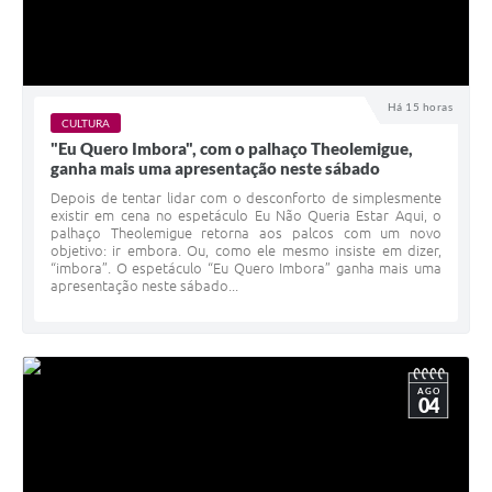
Há 15 horas
CULTURA
"Eu Quero Imbora", com o palhaço Theolemigue,
ganha mais uma apresentação neste sábado
Depois de tentar lidar com o desconforto de simplesmente
existir em cena no espetáculo Eu Não Queria Estar Aqui, o
palhaço Theolemigue retorna aos palcos com um novo
objetivo: ir embora. Ou, como ele mesmo insiste em dizer,
“imbora”. O espetáculo “Eu Quero Imbora” ganha mais uma
apresentação neste sábado...
AGO
04