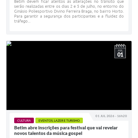
Betim devem ficar atentos às alterações no trânsito que
serão realizadas entre os dias 2 e 5 de julho, no entorno do
Ginásio Poliesportivo Divino Ferreira Braga, no bairro Horto.
Para garantir a segurança dos participantes e a fluidez do
tráfego...
JUL
01
01 JUL 2026 - 16h20
CULTURA
EVENTOS, LAZER E TURISMO
Betim abre inscrições para festival que vai revelar
novos talentos da música gospel