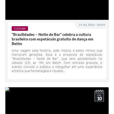
14 JUL 2026 - 16h59
CULTURA
“Brasilidades – Noite de Bar” celebra a cultura
brasileira com espetáculo gratuito de dança em
Betim
Uma viagem pela história, pela música e pelos ritmos que
marcaram gerações. Essa é a proposta do espetáculo
"Brasilidades – Noite de Bar", que será apresentado no
sábado (25), às 19h, em Betim. Com entrada gratuita, o
evento convida o público a mergulhar em uma experiência
artística que homenageia a riqueza...
JUL
10