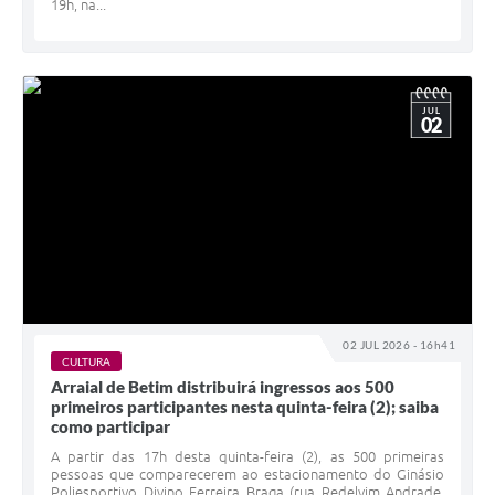
19h, na...
JUL
02
02 JUL 2026 - 16h41
CULTURA
Arraial de Betim distribuirá ingressos aos 500
primeiros participantes nesta quinta-feira (2); saiba
como participar
A partir das 17h desta quinta-feira (2), as 500 primeiras
pessoas que comparecerem ao estacionamento do Ginásio
Poliesportivo Divino Ferreira Braga (rua Redelvim Andrade,