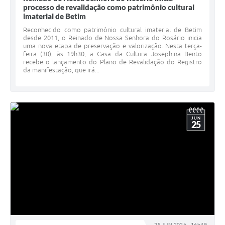
processo de revalidação como patrimônio cultural
imaterial de Betim
Reconhecido como patrimônio cultural imaterial de Betim
desde 2011, o Reinado de Nossa Senhora do Rosário inicia
uma nova etapa de preservação e valorização. Nesta terça-
feira (30), às 19h30, a Casa da Cultura Josephina Bento
recebe o lançamento do Plano de Revalidação do Registro
da manifestação, que irá...
JUN
25
25 JUN 2026 - 16h49