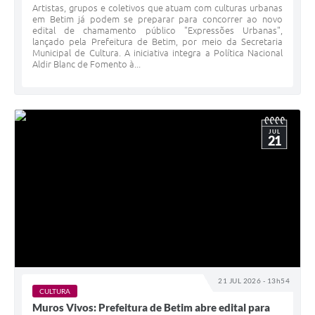
Artistas, grupos e coletivos que atuam com culturas urbanas
em Betim já podem se preparar para concorrer ao novo
edital de chamamento público "Expressões Urbanas",
lançado pela Prefeitura de Betim, por meio da Secretaria
Municipal de Cultura. A iniciativa integra a Política Nacional
Aldir Blanc de Fomento à...
JUL
21
21 JUL 2026 - 13h54
CULTURA
Muros Vivos: Prefeitura de Betim abre edital para