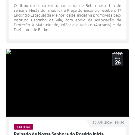
O ritmo do forró vai tomar conta de Betim neste fim de
semana. Neste domingo (5), a Praça do Encontro recebe o 1º
Encontro Estadual da Melhor Idade, iniciativa promovida pelo
Instituto Cantinho da Vila, com apoio da Associação de
Proteção à Maternidade, Infância e Velhice (Apromiv) e da
Prefeitura de Betim....
JUN
26
26 JUN 2026 - 16h30
CULTURA
Reinado de Nossa Senhora do Rosário inicia