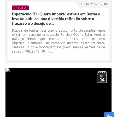
15 JUL 2026 - 12h00
CULTURA
Espetáculo "Eu Quero Imbora" estreia em Betim e
leva ao público uma divertida reflexão sobre o
fracasso e o desejo de...
Depois de tentar lidar com o desconforto de simplesmente
existir em cena no espetáculo Eu Não Queria Estar Aqui, o
palhaço Theolemigue retorna aos palcos com um novo
objetivo: ir embora. Ou, como ele mesmo insiste em dizer,
"imbora". A nova montagem, Eu Quero Imbora, estreia neste
sábado (18), às 18h30, no...
JUL
14