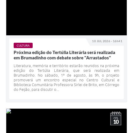
10 JUL 2026 - 16h41
CULTURA
Próxima edição do Tertúlia Literária será realizada
em Brumadinho com debate sobre "Arrastados"
Literatura, memória e território estarão reunidos na próxima
edição do Tertúlia Literária, que será realizada em
Brumadinho. No sábado, 1º de agosto, às 9h, o projeto
promoverá um encontro especial no Centro Cultural e
Biblioteca Comunitária Professora Sirlei de Brito, em Córrego
do Feijão, para discutir o...
JUL
10