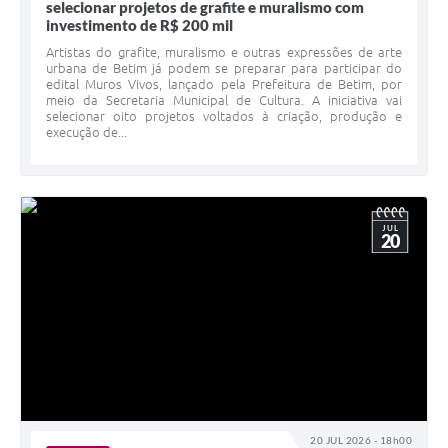
selecionar projetos de grafite e muralismo com
investimento de R$ 200 mil
Artistas do grafite, muralismo e outras expressões de arte
urbana de Betim já podem se preparar para participar do
edital Muros Vivos, lançado pela Prefeitura de Betim, por
meio da Secretaria Municipal de Cultura. A iniciativa vai
selecionar oito projetos voltados à criação, produção e
execução de...
JUL
20
20 JUL 2026 - 18h00