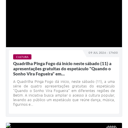
09 JUL 2026 - 17h00
CULTURA
Quadrilha Pinga Fogo dá início neste sábado (11) a
apresentações gratuitas do espetáculo "Quando o
Sonho Vira Fogueira" em...
A Quadrilha Pinga Fogo dá início, neste sábado (11), a uma
série de quatro apresentações gratuitas do espetáculo
"Quando o Sonho Vira Fogueira" em diferentes regiões de
Betim. A iniciativa busca ampliar o acesso à cultura popular,
levando ao público um espetáculo que reúne dança, música,
figurinos e...