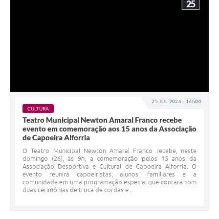
25
25 JUL 2026 - 16h00
CULTURA
Teatro Municipal Newton Amaral Franco recebe
evento em comemoração aos 15 anos da Associação
de Capoeira Alforria
O Teatro Municipal Newton Amaral Franco recebe, neste
domingo (26), às 9h, a comemoração pelos 15 anos da
Associação Desportiva e Cultural de Capoeira Alforria. O
evento reunirá capoeiristas, alunos, familiares e a
comunidade em uma programação especial que contará com
duas cerimônias de troca de cordas e...