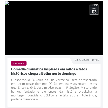
JUL
03
03 JUL 2026 - 19h30
CULTURA
Comédia dramática inspirada em mitos e fatos
históricos chega a Betim neste domingo
O espetáculo "A Caixa da Lua Vermelha" será apresentado
em Betim neste domingo (5), às 19h, na VivAventura Festas
(rua Ericeira, 642, Jardim Alterosas – 1ª Seção). Misturando
humor, fantasia e elementos da história brasileira, a
montagem convida o público a refletir sobre intolerância,
poder e memória a...