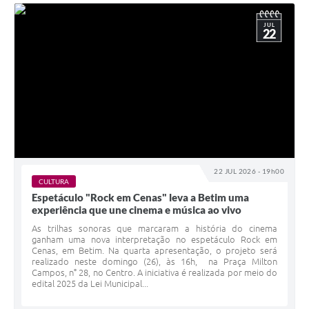
JUL
22
22 JUL 2026 - 19h00
CULTURA
Espetáculo "Rock em Cenas" leva a Betim uma
experiência que une cinema e música ao vivo
As trilhas sonoras que marcaram a história do cinema
ganham uma nova interpretação no espetáculo Rock em
Cenas, em Betim. Na quarta apresentação, o projeto será
realizado neste domingo (26), às 16h, na​ Praça Milton
Campos,​ n° 28, no Centro. A iniciativa é realizada por meio do
edital 2025 da Lei Municipal...