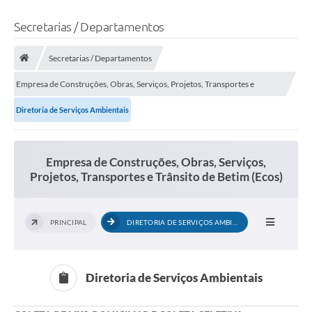
Secretarias / Departamentos
Secretarias / Departamentos
Empresa de Construções, Obras, Serviços, Projetos, Transportes e
Trânsito de Betim (Ecos)
Diretoria de Serviços Ambientais
Empresa de Construções, Obras, Serviços,
Projetos, Transportes e Trânsito de Betim (Ecos)
PRINCIPAL
DIRETORIA DE SERVIÇOS AMBIENTAIS
Diretoria de Serviços Ambientais