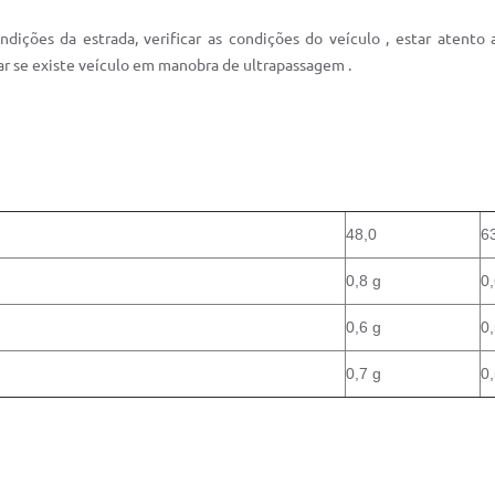
ondições da estrada, verificar as condições do veículo , estar atento
rvar se existe veículo em manobra de ultrapassagem .
48,0
6
0,8 g
0,
0,6 g
0,
0,7 g
0,