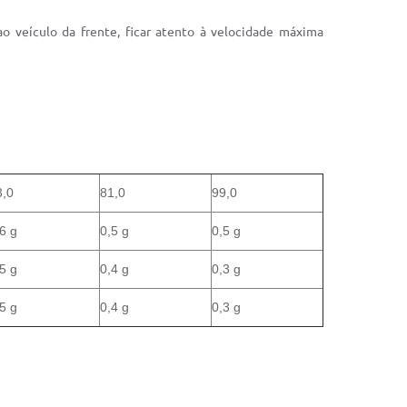
 ao veículo da frente, ficar atento à velocidade máxima
3,0
81,0
99,0
6 g
0,5 g
0,5 g
5 g
0,4 g
0,3 g
5 g
0,4 g
0,3 g