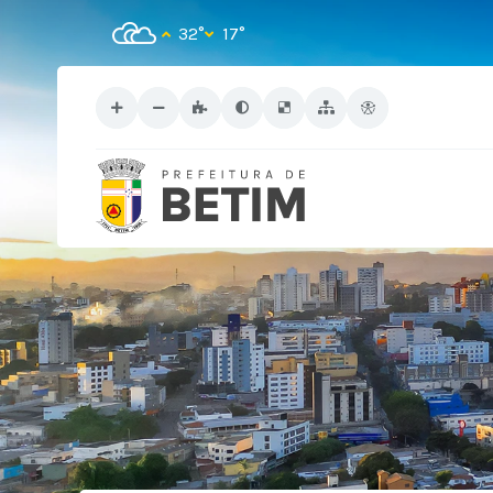
32°
17°