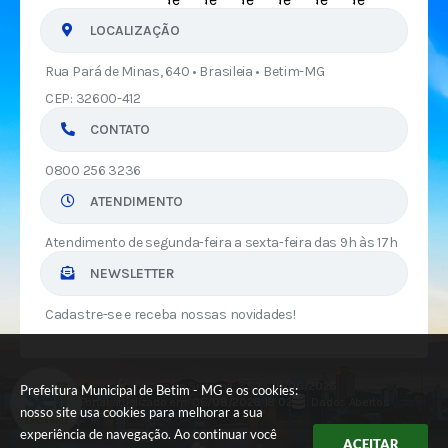
LOCALIZAÇÃO
Rua Pará de Minas, 640 • Brasileia • Betim-MG
CEP: 32600-412
CONTATO
0800 256 3236
ATENDIMENTO
Atendimento de segunda-feira a sexta-feira das 9h às 17h
NEWSLETTER
Cadastre-se e receba nossas novidades!
Versão do Sistema:
3.5.3 - 19/06/2026
Prefeitura Municipal de Betim - MG e os cookies:
Portal atualizado em:
06/08/2026 18:02
Dados Abertos
nosso site usa cookies para melhorar a sua
experiência de navegação. Ao continuar você
ACEITAR