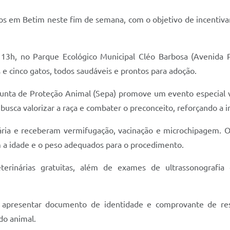
os em Betim neste fim de semana, com o objetivo de incentiva
s 13h, no Parque Ecológico Municipal Cléo Barbosa (Avenida P
s e cinco gatos, todos saudáveis e prontos para adoção.
djunta de Proteção Animal (Sepa) promove um evento especial vo
va busca valorizar a raça e combater o preconceito, reforçando a
ria e receberam vermifugação, vacinação e microchipagem. Os 
m a idade e o peso adequados para o procedimento.
eterinárias gratuitas, além de exames de ultrassonografi
, apresentar documento de identidade e comprovante de resi
do animal.