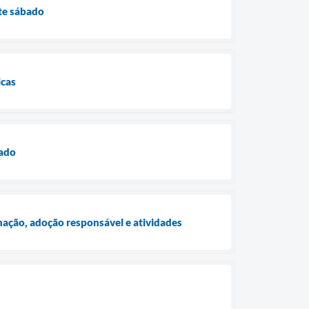
te sábado
icas
bado
nação, adoção responsável e atividades