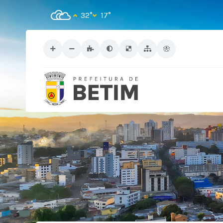
32°
17°