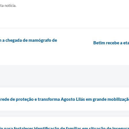
ta notícia.
om a chegada de mamógrafo de
Betim recebe a et
 rede de proteção e transforma Agosto Lilás em grande mobilização
 para fortalecer identificação de famílias em situação de insegur