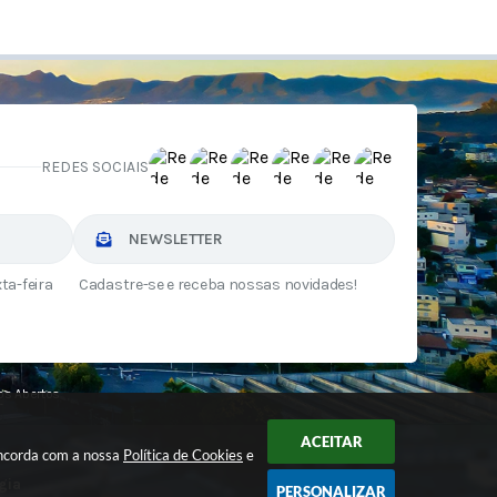
REDES SOCIAIS
NEWSLETTER
ta-feira
Cadastre-se e receba nossas novidades!
s Abertos
ACEITAR
oncorda com a nossa
Política de Cookies
e
gia
PERSONALIZAR