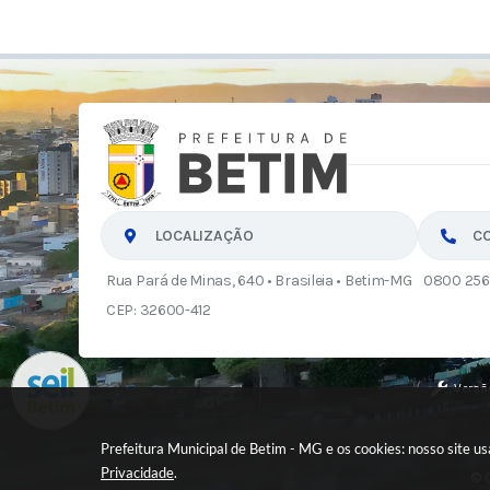
LOCALIZAÇÃO
C
Rua Pará de Minas, 640 • Brasileia • Betim-MG
0800 256
CEP: 32600-412
Versã
Prefeitura Municipal de Betim - MG e os cookies: nosso site 
Privacidade
.
© C