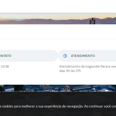
ONTATO
ATENDIMENTO
 3236
Atendimento de segunda-feira a sex
das 9h às 17h
o do Sistema:
3.5.3 - 19/06/2026
Portal atualizado em:
07/08/2026 15:40
Dado
usa cookies para melhorar a sua experiência de navegação. Ao continuar você c
opyright Instar - 2006-2026. Todos os direitos reservados -
Instar Tecnolo