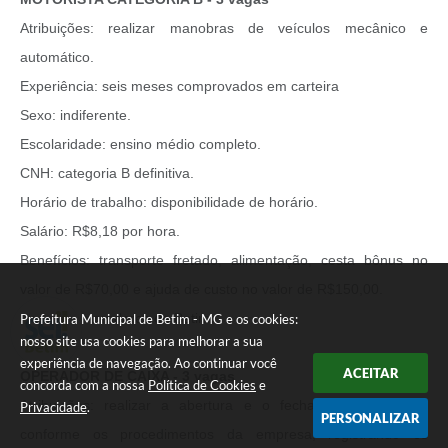
Atribuições: realizar manobras de veículos mecânico e
automático.
Experiência: seis meses comprovados em carteira
Sexo: indiferente.
Escolaridade: ensino médio completo.
CNH: categoria B definitiva.
Horário de trabalho: disponibilidade de horário.
Salário: R$8,18 por hora.
Benefícios: transporte fretado, alimentação, cesta bônus no
valor de R$70,00 e ajuda de custo no valor de R$150,00.
Somente moradores de Betim.
Prefeitura Municipal de Betim - MG e os cookies:
nosso site usa cookies para melhorar a sua
experiência de navegação. Ao continuar você
ACEITAR
OPERADOR DE CAIXA - 3 vagas
concorda com a nossa
Política de Cookies
e
Atribuições: realizar a abertura e o fechamento do caixa,
Privacidade
.
PERSONALIZAR
conforme os procedimentos da empresa, registrando os