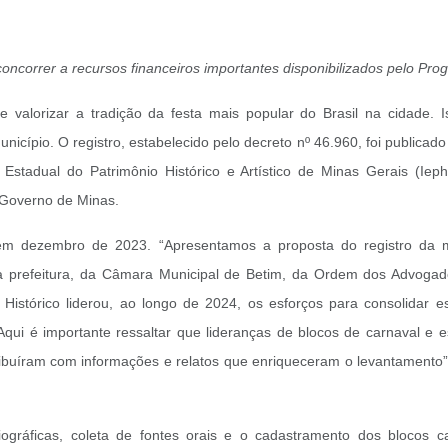
concorrer a recursos financeiros importantes disponibilizados pelo Pr
valorizar a tradição da festa mais popular do Brasil na cidade. I
icípio. O registro, estabelecido pelo decreto nº 46.960, foi publicado
 Estadual do Patrimônio Histórico e Artístico de Minas Gerais (Ieph
 Governo de Minas.
 em dezembro de 2023. “Apresentamos a proposta do registro da m
 prefeitura, da Câmara Municipal de Betim, da Ordem dos Advogados 
o Histórico liderou, ao longo de 2024, os esforços para consolida
ui é importante ressaltar que lideranças de blocos de carnaval e e
buíram com informações e relatos que enriqueceram o levantamento”, e
liográficas, coleta de fontes orais e o cadastramento dos blocos