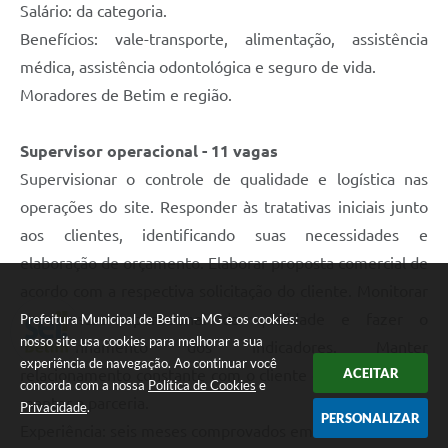
Salário: da categoria.
Benefícios: vale-transporte, alimentação, assistência
médica, assistência odontológica e seguro de vida.
Moradores de Betim e região.
Supervisor operacional - 11 vagas
Supervisionar o controle de qualidade e logística nas
operações do site. Responder às tratativas iniciais junto
aos clientes, identificando suas necessidades e
elaboração de orçamento. Elaborar proposta comercial de
acordo com a respectiva solicitação do cliente. Monitorar
o processo operacional da qualidade e fazer o
Prefeitura Municipal de Betim - MG e os cookies:
nosso site usa cookies para melhorar a sua
acompanhamento dos indicadores. Manter
experiência de navegação. Ao continuar você
ACEITAR
relacionamento constante com o cliente com objetivo de
concorda com a nossa
Política de Cookies
e
manter a parceria.
Privacidade
.
PERSONALIZAR
Experiência: seis meses comprovados em carteira.