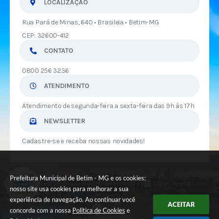
LOCALIZAÇÃO
Rua Pará de Minas, 640 • Brasileia • Betim-MG
CEP: 32600-412
CONTATO
0800 256 3236
ATENDIMENTO
Atendimento de segunda-feira a sexta-feira das 9h às 17h
NEWSLETTER
Cadastre-se e receba nossas novidades!
Versão do Sistema:
3.5.3 - 19/06/2026
Prefeitura Municipal de Betim - MG e os cookies:
Portal atualizado em:
08/08/2026 00:49
Dados Abertos
nosso site usa cookies para melhorar a sua
experiência de navegação. Ao continuar você
ACEITAR
concorda com a nossa
Política de Cookies
e