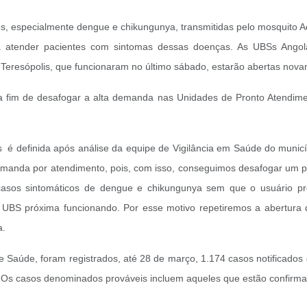
, especialmente dengue e chikungunya, transmitidas pelo mosquito Aed
 atender pacientes com sintomas dessas doenças. As UBSs Angola, n
l Teresópolis, que funcionaram no último sábado, estarão abertas nov
vo, a fim de desafogar a alta demanda nas Unidades de Pronto Atend
é definida após análise da equipe de Vigilância em Saúde do municípi
manda por atendimento, pois, com isso, conseguimos desafogar um p
asos sintomáticos de dengue e chikungunya sem que o usuário prec
 UBS próxima funcionando. Por esse motivo repetiremos a abertur
a.
e Saúde, foram registrados, até 28 de março, 1.174 casos notificados
. Os casos denominados prováveis incluem aqueles que estão confirm