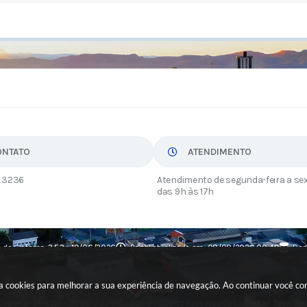
ONTATO
ATENDIMENTO
 3236
Atendimento de segunda-feira a sex
das 9h às 17h
 do Sistema:
3.5.3 - 19/06/2026
Portal atualizado em:
08/08/2026 00:49
Dad
usa cookies para melhorar a sua experiência de navegação. Ao continuar você c
opyright Instar - 2006-2026. Todos os direitos reservados -
Instar Tecnolo