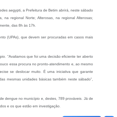
es aegypti, a Prefeitura de Betim abrirá, neste sábado
a regional Norte; Alterosas, na regional Alterosas;
amente, das 8h às 17h.
imento (UPAs), que devem ser procuradas em casos mais
o. “Avaliamos que foi uma decisão eficiente ter aberto
ouco essa procura no pronto-atendimento e, ao mesmo
ise se deslocar muito. É uma iniciativa que garante
a das mesmas unidades básicas também neste sábado”,
 de dengue no município e, destes, 789 prováveis. Já de
ados e os que estão em investigação.