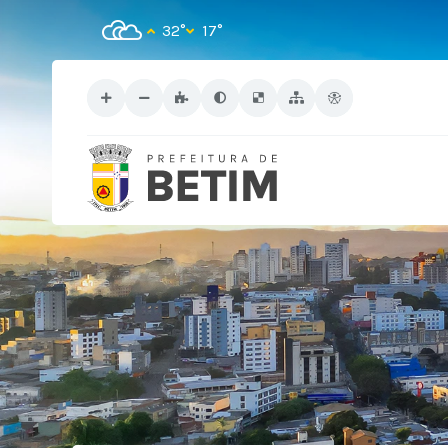
32°
17°