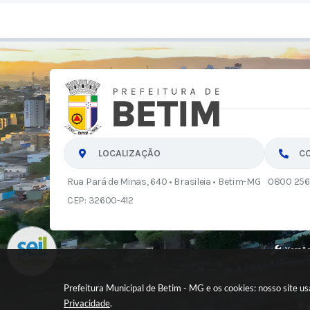
LOCALIZAÇÃO
C
Rua Pará de Minas, 640 • Brasileia • Betim-MG
0800 256
CEP: 32600-412
Versão
Prefeitura Municipal de Betim - MG e os cookies: nosso site 
Privacidade
.
© C