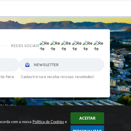
REDES SOCIAIS
NEWSLETTER
ta-feira
Cadastre-se e receba nossas novidades!
os Abertos
ACEITAR
oncorda com a nossa
Política de Cookies
e
gia