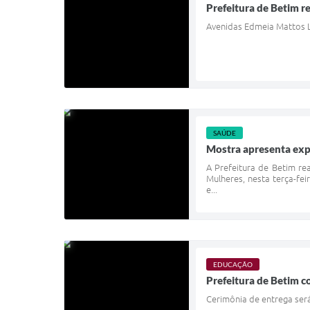
Prefeitura de Betim r
Avenidas Edmeia Mattos L
SAÚDE
Mostra apresenta exp
A Prefeitura de Betim r
Mulheres, nesta terça-fei
e...
EDUCAÇÃO
Prefeitura de Betim c
Cerimônia de entrega será 