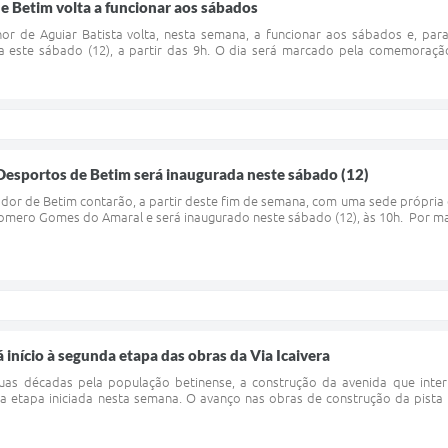
de Betim volta a funcionar aos sábados
nor de Aguiar Batista volta, nesta semana, a funcionar aos sábados e, pa
a este sábado (12), a partir das 9h. O dia será marcado pela comemoraçã
Desportos de Betim será inaugurada neste sábado (12)
ador de Betim contarão, a partir deste fim de semana, com uma sede própria
Homero Gomes do Amaral e será inaugurado neste sábado (12), às 10h. Por mai
 início à segunda etapa das obras da Via Icaivera
as décadas pela população betinense, a construção da avenida que interli
a etapa iniciada nesta semana. O avanço nas obras de construção da pista 