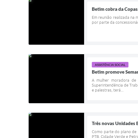
Betim cobra da Copasa
Em reunião realizada na 
por parte da concessionár
ASSISTÊNCIA SOCIAL
Betim promove Seman
A mulher moradora de 
Superintendência de Traba
e palestras, terá...
Três novas Unidades 
Como parte do plano de r
PTB, Cidade Verde e Petro