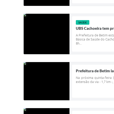
SAÚDE
UBS Cachoeira tem pr
A Prefeitura de Betim es
Básica de Saúde do Cacho
8h...
Prefeitura de Betim 
Na próxima quinta-feira 
extensão da via - 1,7 km 