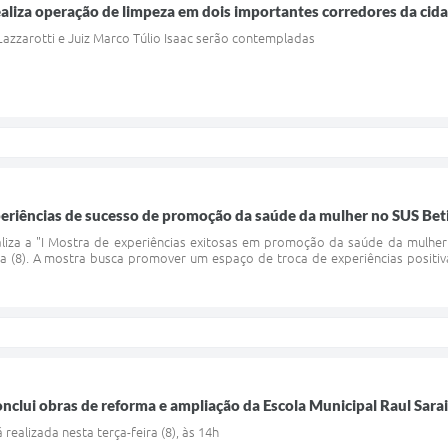
ealiza operação de limpeza em dois importantes corredores da cid
azzarotti e Juiz Marco Túlio Isaac serão contempladas
eriências de sucesso de promoção da saúde da mulher no SUS Be
ealiza a "I Mostra de experiências exitosas em promoção da saúde da mul
ra (8). A mostra busca promover um espaço de troca de experiências positiv
onclui obras de reforma e ampliação da Escola Municipal Raul Sara
realizada nesta terça-feira (8), às 14h