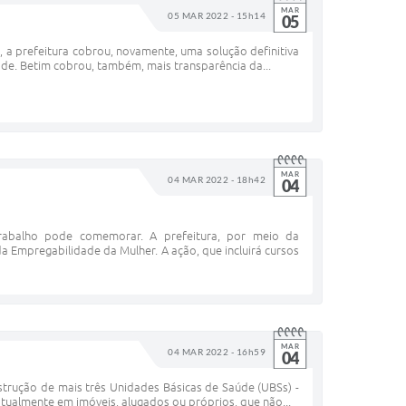
MAR
05 MAR 2022 - 15h14
05
 a prefeitura cobrou, novamente, uma solução definitiva
ade. Betim cobrou, também, mais transparência da...
MAR
04 MAR 2022 - 18h42
04
abalho pode comemorar. A prefeitura, por meio da
a Empregabilidade da Mulher. A ação, que incluirá cursos
MAR
04 MAR 2022 - 16h59
04
strução de mais três Unidades Básicas de Saúde (UBSs) -
atualmente em imóveis, alugados ou próprios, que não...