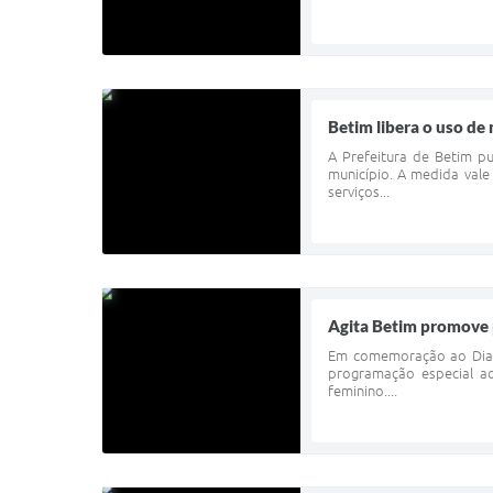
Betim libera o uso de
A Prefeitura de Betim p
município. A medida vale
serviços...
Agita Betim promove
Em comemoração ao Dia I
programação especial ao
feminino....