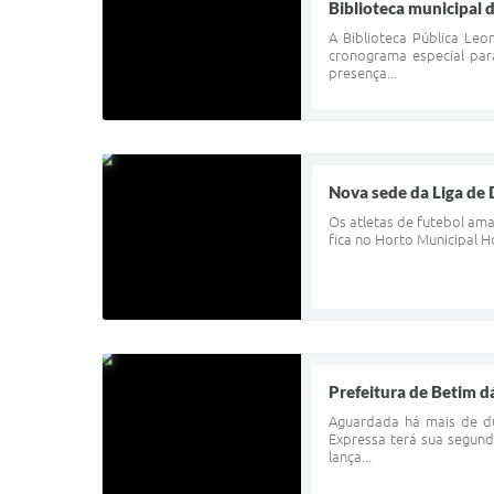
Biblioteca municipal 
A Biblioteca Pública Leo
cronograma especial par
presença...
Nova sede da Liga de 
Os atletas de futebol am
fica no Horto Municipal 
Prefeitura de Betim dá
Aguardada há mais de du
Expressa terá sua segund
lança...