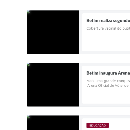
Betim realiza segundo
Cobertura vacinal do públ
Betim inaugura Arena 
Mais uma grande conquista
Arena Oficial de Vôlei d
EDUCAÇÃO