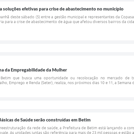
 soluções efetivas para crise de abastecimento no município
manhã deste sábado (5) entre a gestão municipal e representantes da Copasa,
ia para a crise de abastecimento de água que afetou diversos bairros da cid
a da Empregabilidade da Mulher
Betim que busca uma oportunidade ou recolocação no mercado de tr
lho, Emprego e Renda (Seter), realiza, nos próximos dias 10 e 11, a Semana d
Básicas de Saúde serão construídas em Betim
eestruturação da rede de saúde, a Prefeitura de Betim está lançando a con
vale. As unidades juntas são referência para mais de 23 mil pessoas e estão 