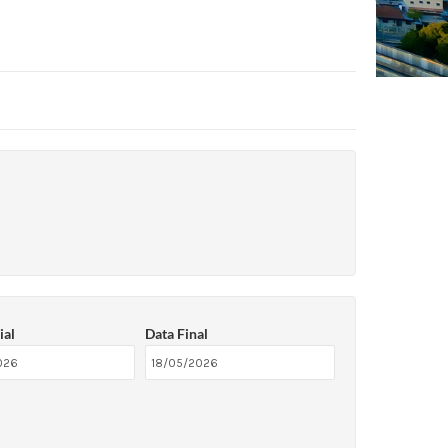
ial
Data Final