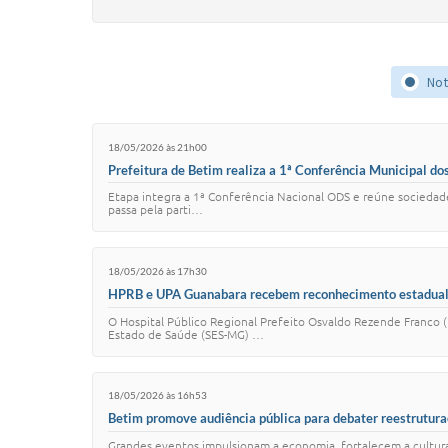
Not
18/05/2026 às 21h00
Prefeitura de Betim realiza a 1ª Conferência Municipal d
Etapa integra a 1ª Conferência Nacional ODS e reúne sociedade
passa pela parti…
18/05/2026 às 17h30
HPRB e UPA Guanabara recebem reconhecimento estadual p
O Hospital Público Regional Prefeito Osvaldo Rezende Franco
Estado de Saúde (SES-MG) …
18/05/2026 às 16h53
Betim promove audiência pública para debater reestrutur
Grandes eventos impulsionam a economia, fortalecem a cultur