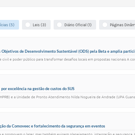
ícias (5)
Leis (3)
Diário Oficial (1)
Páginas Dinâm
os Objetivos de Desenvolvimento Sustentável (ODS) pela Beta e amplia partic
 civil e poder público para transformar desafios locais em propostas nacionais A c
or excelência na gestão de custos do SUS
 (HPRB) e a Unidade de Pronto Atendimento Nilda Nogueira de Andrade (UPA Guana
ação da Comoveec e fortalecimento da segurança em eventos
a e promovem o lazer, mas também exigem planejamento, integração e segurança. C