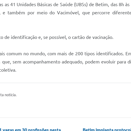
s as 41 Unidades Básicas de Saúde (UBSs) de Betim, das 8h às 
h, e também por meio do Vacimóvel, que percorre diferent
 de identificação e, se possível, o cartão de vacinação.
ais comum no mundo, com mais de 200 tipos identificados. E
s que, sem acompanhamento adequado, podem evoluir para dif
coletiva.
ta notícia.
21 vagas em 30 profissões nesta
Betim implanta protocolo