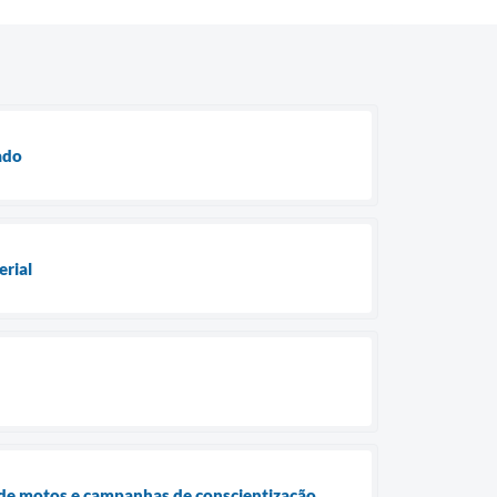
ado
erial
 de motos e campanhas de conscientização