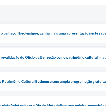
 o palhaço Theolemigue, ganha mais uma apresentação neste sáb
e revalidação do Ofício da Benzeção como patrimônio cultural imat
 Patrimônio Cultural Betinense com ampla programação gratuita
m MotoPoint celebra o Dia do Motociclista com música, exposição