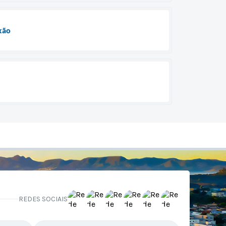
xão
REDES SOCIAIS