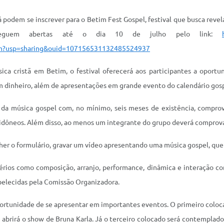
já podem se inscrever para o Betim Fest Gospel, festival que busca rev
e seguem abertas até o dia 10 de julho pelo link:
?usp=sharing&ouid=107156531132485524937
ca cristã em Betim, o festival oferecerá aos participantes a oportun
 em dinheiro, além de apresentações em grande evento do calendário gosp
s da música gospel com, no mínimo, seis meses de existência, compro
 idôneos. Além disso, ao menos um integrante do grupo deverá comprov
cher o formulário, gravar um vídeo apresentando uma música gospel, que 
térios como composição, arranjo, performance, dinâmica e interação com
belecidas pela Comissão Organizadora.
rtunidade de se apresentar em importantes eventos. O primeiro coloca
e abrirá o show de Bruna Karla. Já o terceiro colocado será contemplad