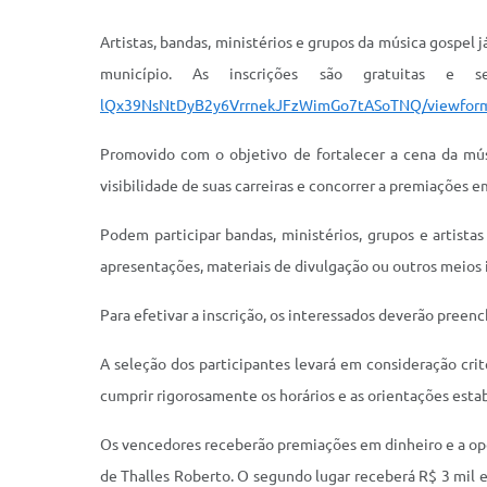
Artistas, bandas, ministérios e grupos da música gospel 
município. As inscrições são gratuitas 
lQx39NsNtDyB2y6VrrnekJFzWimGo7tASoTNQ/viewform
Promovido com o objetivo de fortalecer a cena da músi
visibilidade de suas carreiras e concorrer a premiações
Podem participar bandas, ministérios, grupos e artista
apresentações, materiais de divulgação ou outros meios
Para efetivar a inscrição, os interessados deverão preen
A seleção dos participantes levará em consideração cri
cumprir rigorosamente os horários e as orientações esta
Os vencedores receberão premiações em dinheiro e a opo
de Thalles Roberto. O segundo lugar receberá R$ 3 mil 