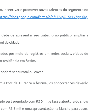
elar, incentivar e promover novos talentos do segmento no
https://docs.google.com/forms/d/e/1FAIpQLSeLx7pp-0iq-
idade de apresentar seu trabalho ao público, ampliar a
el da cidade.
vados por meio de registros em redes sociais, vídeos de
ar residência em Betim.
poderá ser autoral ou cover.
 a torcida. Durante o festival, os concorrentes deverão
do será premiado com R$ 5 mil e fará a abertura do show
o com R$ 2 mil e uma apresentação na Marcha para Jesus.