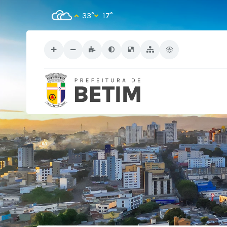
33°
17°