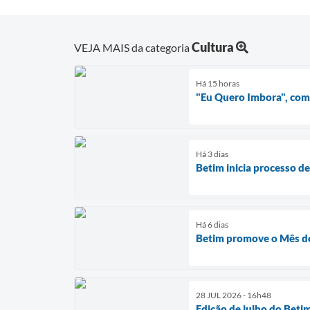
Cultura
VEJA MAIS da categoria
Há 15 horas
"Eu Quero Imbora", com
Há 3 dias
Betim inicia processo d
Há 6 dias
Betim promove o Mês do
28 JUL 2026 - 16h48
Edição de julho do Beti