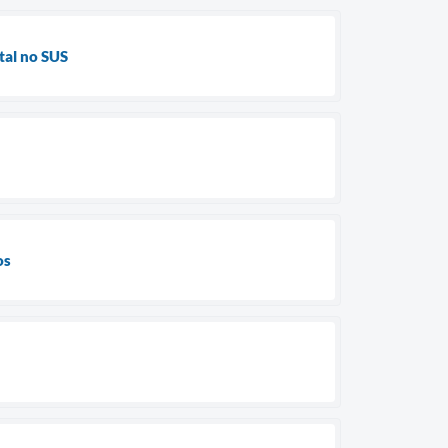
tal no SUS
os