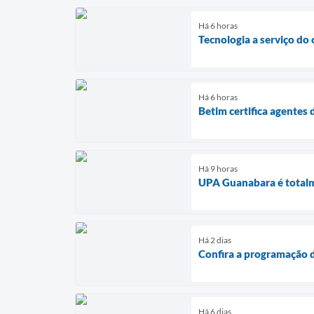
Há 6 horas
Tecnologia a serviço do
Há 6 horas
Betim certifica agente
Há 9 horas
UPA Guanabara é totalm
Há 2 dias
Confira a programação d
Há 6 dias