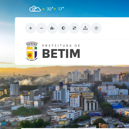
32°
17°