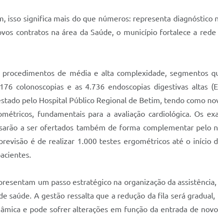
tim, isso significa mais do que números: representa diagnóstic
vos contratos na área da Saúde, o município fortalece a red
 de procedimentos de média e alta complexidade, segmentos 
6 colonoscopias e as 4.736 endoscopias digestivas altas (E
stado pelo Hospital Público Regional de Betim, tendo como no
métricos, fundamentais para a avaliação cardiológica. Os e
ssarão a ser ofertados também de forma complementar pelo n
 previsão é de realizar 1.000 testes ergométricos até o iníci
acientes.
presentam um passo estratégico na organização da assistência, 
e saúde. A gestão ressalta que a redução da fila será gradua
inâmica e pode sofrer alterações em função da entrada de novo