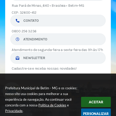
Rua Pará de Minas, 640 • Brasileia • Betim-MG
CEP: 32600-412
CONTATO
0800 256 3236
ATENDIMENTO
Atendimento de segunda-feira a sexta-feira das 9h às 17h
NEWSLETTER
Cadastre-se e receba nossas novidades!
Versão do Sistema:
3.5.3 - 19/06/2026
Prefeitura Municipal de Betim - MG e os cookies:
Portal atualizado em:
07/08/2026 05:37
Dados Abertos
nosso site usa cookies para melhorar a sua
experiência de navegação. Ao continuar você
ACEITAR
concorda com a nossa
Política de Cookies
e
© Copyright Instar - 2006-2026. Todos os direitos reservados -
Privacidade
.
PERSONALIZAR
Instar Tecnologia