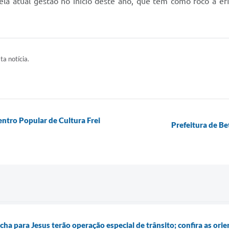
la atual gestão no início deste ano, que tem como foco a efic
ta notícia.
ntro Popular de Cultura Frei
Prefeitura de Be
ha para Jesus terão operação especial de trânsito; confira as ori