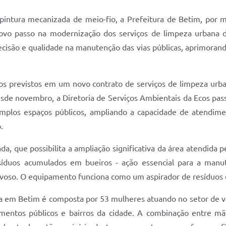
tura mecanizada de meio-fio, a Prefeitura de Betim, por me
 novo passo na modernização dos serviços de limpeza urbana d
ecisão e qualidade na manutenção das vias públicas, aprimorand
tos previstos em um novo contrato de serviços de limpeza u
sde novembro, a Diretoria de Serviços Ambientais da Ecos pass
mplos espaços públicos, ampliando a capacidade de atendim
o.
a, que possibilita a ampliação significativa da área atendida p
síduos acumulados em bueiros - ação essencial para a man
voso. O equipamento funciona como um aspirador de resíduos d
a em Betim é composta por 53 mulheres atuando no setor de va
amentos públicos e bairros da cidade. A combinação entre 