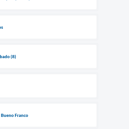
os
bado (8)
o Bueno Franco