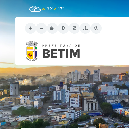
32°
17°