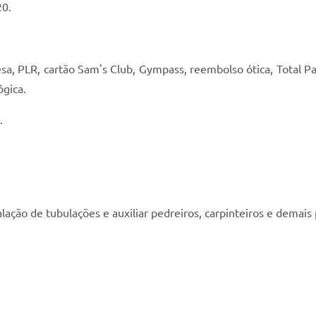
20.
sa, PLR, cartão Sam's Club, Gympass, reembolso ótica, Total Pa
ógica.
.
talação de tubulações e auxiliar pedreiros, carpinteiros e demais
.