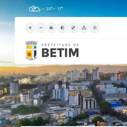
33°
17°