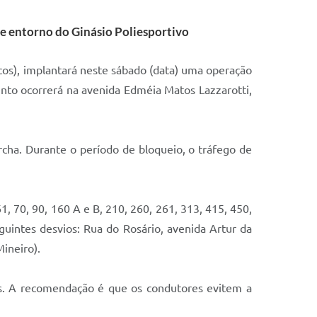
 e entorno do Ginásio Poliesportivo
Ecos), implantará neste sábado (data) uma operação
vento ocorrerá na avenida Edméia Matos Lazzarotti,
archa. Durante o período de bloqueio, o tráfego de
1, 70, 90, 160 A e B, 210, 260, 261, 313, 415, 450,
uintes desvios: Rua do Rosário, avenida Artur da
ineiro).
es. A recomendação é que os condutores evitem a