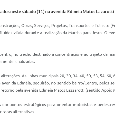
tados neste sábado (11) na avenida Edmeia Matos Lazarotti
struções, Obras, Serviços, Projetos, Transportes e Trânsito (
a fluidez viária durante a realização da Marcha para Jesus. O e
o Centro, no trecho destinado à concentração e ao trajeto da m
damente sinalizadas.
lterações. As linhas municipais 20, 30, 34, 40, 50, 53, 54, 60, 6
avenida Edméia, seguirão, no sentido bairro/Centro, pelos seg
e retorno pela avenida Edméia Matos Lazzarotti (sentido Apoio M
os em pontos estratégicos para orientar motoristas e pedestr
 rotas alternativas.