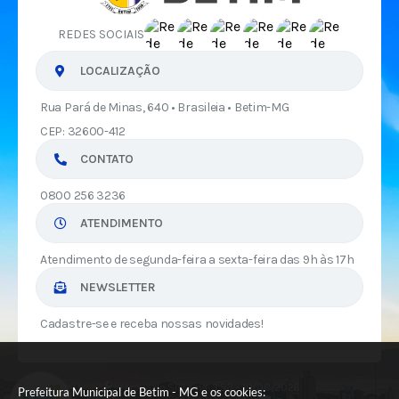
REDES SOCIAIS
LOCALIZAÇÃO
Rua Pará de Minas, 640 • Brasileia • Betim-MG
CEP: 32600-412
CONTATO
0800 256 3236
ATENDIMENTO
Atendimento de segunda-feira a sexta-feira das 9h às 17h
NEWSLETTER
Cadastre-se e receba nossas novidades!
Versão do Sistema:
3.5.3 - 19/06/2026
Prefeitura Municipal de Betim - MG e os cookies: