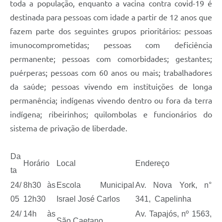
toda a população, enquanto a vacina contra covid-19 é
destinada para pessoas com idade a partir de 12 anos que
fazem parte dos seguintes grupos prioritários: pessoas
imunocomprometidas; pessoas com deficiência
permanente; pessoas com comorbidades; gestantes;
puérperas; pessoas com 60 anos ou mais; trabalhadores
da saúde; pessoas vivendo em instituições de longa
permanência; indígenas vivendo dentro ou fora da terra
indígena; ribeirinhos; quilombolas e funcionários do
sistema de privação de liberdade.
Da
Horário
Local
Endereço
ta
24/
8h30 às
Escola Municipal
Av. Nova York, n°
05
12h30
Israel José Carlos
341, Capelinha
24/
14h às
Av. Tapajós, nº 1563,
São Caetano