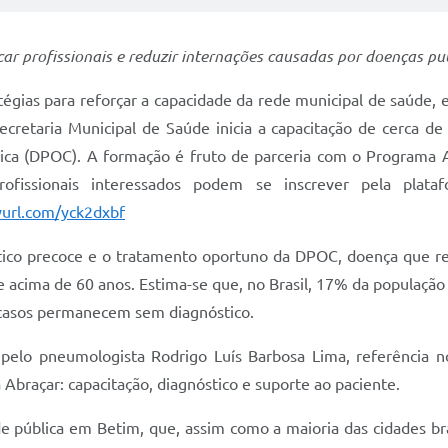
car profissionais e reduzir internações causadas por doenças pu
tégias para reforçar a capacidade da rede municipal de saúde,
 Secretaria Municipal de Saúde inicia a capacitação de cerca
ca (DPOC). A formação é fruto de parceria com o Programa Ab
rofissionais interessados podem se inscrever pela plat
nyurl.com/yck2dxbf
stico precoce e o tratamento oportuno da DPOC, doença que re
acima de 60 anos. Estima-se que, no Brasil, 17% da população s
casos permanecem sem diagnóstico.
 pelo pneumologista Rodrigo Luís Barbosa Lima, referência 
 Abraçar: capacitação, diagnóstico e suporte ao paciente.
 pública em Betim, que, assim como a maioria das cidades bras