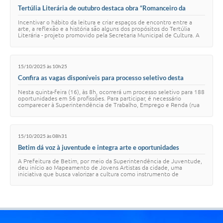
Tertúlia Literária de outubro destaca obra “Romanceiro da
Inconfidência” de Cecília Meireles
Incentivar o hábito da leitura e criar espaços de encontro entre a
arte, a reflexão e a história são alguns dos propósitos do Tertúlia
Literária - projeto promovido pela Secretaria Municipal de Cultura. A
próxima edição …
15/10/2025 às 10h25
Confira as vagas disponíveis para processo seletivo desta
quinta-feira (16)
Nesta quinta-feira (16), às 8h, ocorrerá um processo seletivo para 188
oportunidades em 56 profissões. Para participar, é necessário
comparecer à Superintendência de Trabalho, Emprego e Renda (rua
Tito Pedrosa, 55, no An…
15/10/2025 às 08h31
Betim dá voz à juventude e integra arte e oportunidades
A Prefeitura de Betim, por meio da Superintendência de Juventude,
deu início ao Mapeamento de Jovens Artistas da cidade, uma
iniciativa que busca valorizar a cultura como instrumento de
fortalecimento social e de protago…