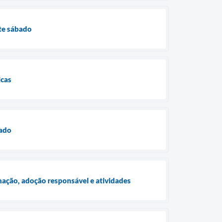
te sábado
icas
bado
nação, adoção responsável e atividades