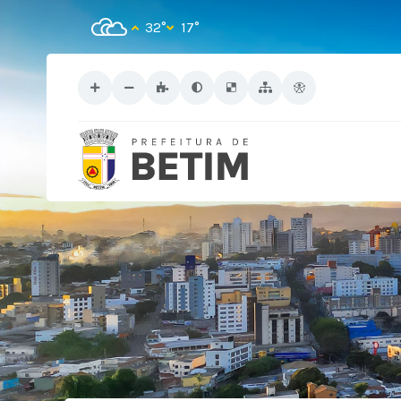
32°
17°