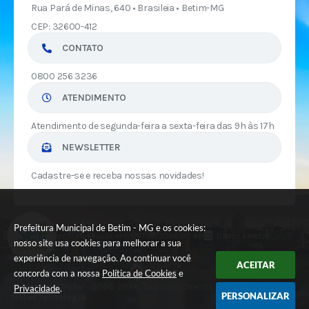
Rua Pará de Minas, 640 • Brasileia • Betim-MG
CEP: 32600-412
CONTATO
0800 256 3236
ATENDIMENTO
Atendimento de segunda-feira a sexta-feira das 9h às 17h
NEWSLETTER
Cadastre-se e receba nossas novidades!
Versão do Sistema:
3.5.3 - 19/06/2026
Prefeitura Municipal de Betim - MG e os cookies:
Portal atualizado em:
08/08/2026 00:49
Dados Abertos
nosso site usa cookies para melhorar a sua
experiência de navegação. Ao continuar você
ACEITAR
concorda com a nossa
Política de Cookies
e
© Copyright Instar - 2006-2026. Todos os direitos reservados -
Privacidade
.
PERSONALIZAR
Instar Tecnologia