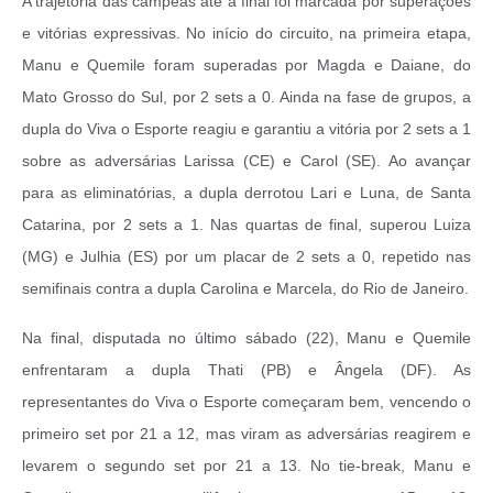
A trajetória das campeãs até a final foi marcada por superações
e vitórias expressivas. No início do circuito, na primeira etapa,
Manu e Quemile foram superadas por Magda e Daiane, do
Mato Grosso do Sul, por 2 sets a 0. Ainda na fase de grupos, a
dupla do Viva o Esporte reagiu e garantiu a vitória por 2 sets a 1
sobre as adversárias Larissa (CE) e Carol (SE). Ao avançar
para as eliminatórias, a dupla derrotou Lari e Luna, de Santa
Catarina, por 2 sets a 1. Nas quartas de final, superou Luiza
(MG) e Julhia (ES) por um placar de 2 sets a 0, repetido nas
semifinais contra a dupla Carolina e Marcela, do Rio de Janeiro.
Na final, disputada no último sábado (22), Manu e Quemile
enfrentaram a dupla Thati (PB) e Ângela (DF). As
representantes do Viva o Esporte começaram bem, vencendo o
primeiro set por 21 a 12, mas viram as adversárias reagirem e
levarem o segundo set por 21 a 13. No tie-break, Manu e