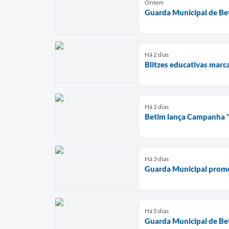
Ontem
Guarda Municipal de Bet
Há 2 dias
Blitzes educativas marc
Há 2 dias
Betim lança Campanha "L
Há 3 dias
Guarda Municipal promov
Há 5 dias
Guarda Municipal de Bet